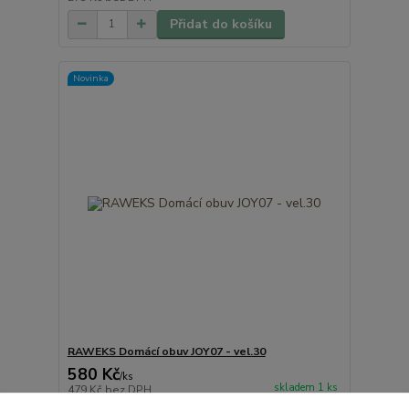
Přidat do košíku
Novinka
RAWEKS Domácí obuv JOY07 - vel.30
580 Kč
/
ks
skladem 1 ks
479 Kč
bez DPH