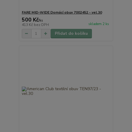
FARE MID-WIDE Domácí obuv 7002452 - vel.30
500 Kč
/
ks
skladem 2 ks
413 Kč
bez DPH
Přidat do košíku