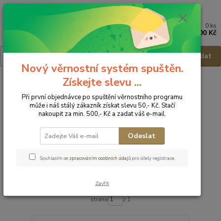
0
ks
Menu
za
0,00 Kč
Hledat
Nový věrnostní systém spuštěn.
Získejte slevu ...
Úvod
Dětská obuv
Obuv domácí
Obuv domácí - vel.30
Při první objednávce po spuštění věrnostního programu
Obuv domácí - vel.30
může i náš stálý zákazník získat slevu 50,- Kč. Stačí
nakoupit za min. 500,- Kč a zadat váš e-mail.
Upřesnit parametry
Odeslat
Nejnovější
Nejlevnější
Nejdražší
Souhlasím se
zpracováním osobních údajů
pro účely registrace.
Zobrazuji 1-22 z 22
Zavřít
strana
z 1