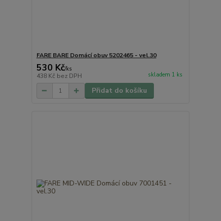
FARE BARE Domácí obuv 5202465 - vel.30
530 Kč
/
ks
skladem 1 ks
438 Kč
bez DPH
Přidat do košíku