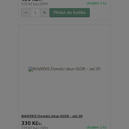
skladem 1 ks
372 Kč
bez DPH
Přidat do košíku
RAWEKS Domácí obuv IGOR - vel.30
330 Kč
/
ks
skladem 1 ks
273 Kč
bez DPH