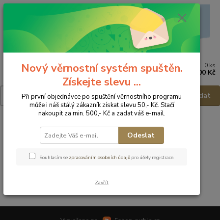
Nový věrnostní systém spuštěn.
0
ks
Menu
za
0,00 Kč
Získejte slevu ...
Hledat
Při první objednávce po spuštění věrnostního programu
může i náš stálý zákazník získat slevu 50,- Kč. Stačí
nakoupit za min. 500,- Kč a zadat váš e-mail.
Úvod
Zavinovačky, deky, fusaky
Fusaky
Odeslat
Fusaky
Souhlasím se
zpracováním osobních údajů
pro účely registrace.
V této kategorii nebylo nalezeno žádné zboží.
Zavřít