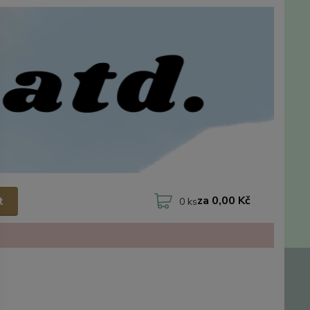
za
0,00 Kč
t
0
ks