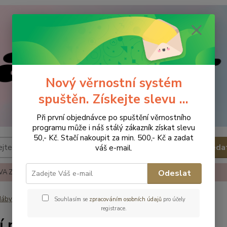
Nový věrnostní systém
spuštěn. Získejte slevu ...
Při první objednávce po spuštění věrnostního
programu může i náš stálý zákazník získat slevu
50,- Kč. Stačí nakoupit za min. 500,- Kč a zadat
Hleda
váš e-mail.
A ZBOŽÍ
REKLAMACE A VRÁCENÍ ZBOŹÍ
KONTAKTY
Odeslat
ábytek - dětský pokoj
Hrací podložky, koberce
Souhlasím se
zpracováním osobních údajů
pro účely
registrace.
í podložky, koberce