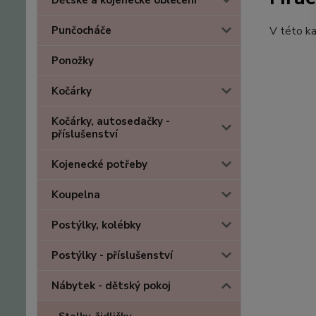
Dětské a kojenecké oblečení
Punčocháče
V této ka
Ponožky
Kočárky
Kočárky, autosedačky -
příslušenství
Kojenecké potřeby
Koupelna
Postýlky, kolébky
Postýlky - příslušenství
Nábytek - dětský pokoj