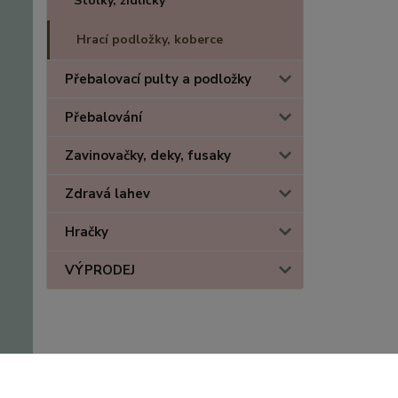
Stolky, židličky
Hrací podložky, koberce
Přebalovací pulty a podložky
Přebalování
Zavinovačky, deky, fusaky
Zdravá lahev
Hračky
VÝPRODEJ