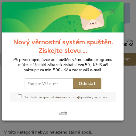
Nový věrnostní systém spuštěn.
0
ks
Menu
za
0,00 Kč
Získejte slevu ...
Hledat
Při první objednávce po spuštění věrnostního programu
může i náš stálý zákazník získat slevu 50,- Kč. Stačí
nakoupit za min. 500,- Kč a zadat váš e-mail.
Úvod
Postýlky, kolébky
Postýlky dřevěné
Odeslat
Postýlky dřevěné
Souhlasím se
zpracováním osobních údajů
pro účely registrace.
Postýlky 120x60 cm
Postýlky 140x70 cm + 160 x80 cm
Zavřít
Postýlky s plnou výbavou
V této kategorii nebylo nalezeno žádné zboží.