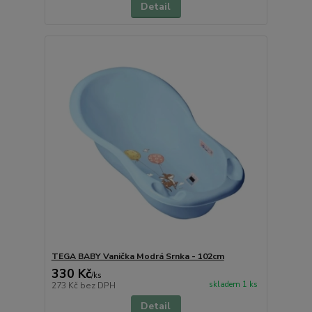
Detail
TEGA BABY Vanička Modrá Srnka - 102cm
330 Kč
/
ks
skladem 1 ks
273 Kč
bez DPH
Detail