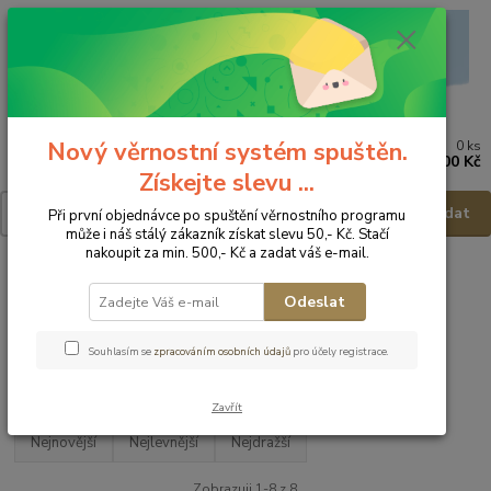
Nový věrnostní systém spuštěn.
0
ks
Menu
za
0,00 Kč
Získejte slevu ...
Hledat
Při první objednávce po spuštění věrnostního programu
může i náš stálý zákazník získat slevu 50,- Kč. Stačí
nakoupit za min. 500,- Kč a zadat váš e-mail.
Úvod
Koupelna
Dětské vaničky
Odeslat
Dětské vaničky
Souhlasím se
zpracováním osobních údajů
pro účely registrace.
Upřesnit parametry
Zavřít
Nejnovější
Nejlevnější
Nejdražší
Zobrazuji 1-8 z 8