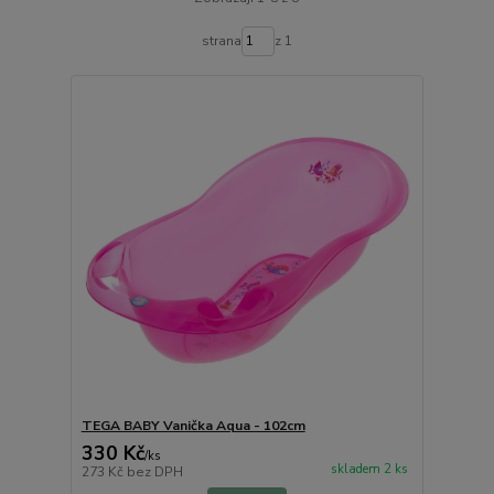
strana
z 1
TEGA BABY Vanička Aqua - 102cm
330 Kč
/
ks
skladem 2 ks
273 Kč
bez DPH