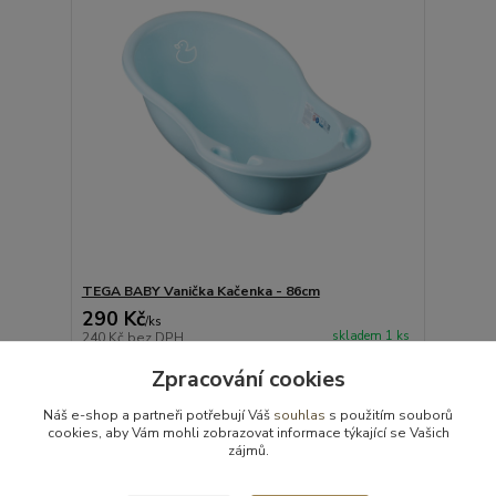
TEGA BABY Vanička Kačenka - 86cm
290 Kč
/
ks
skladem 1 ks
240 Kč
bez DPH
Detail
Zpracování cookies
Náš e-shop a partneři potřebují Váš
souhlas
s použitím souborů
cookies, aby Vám mohli zobrazovat informace týkající se Vašich
strana
z 1
zájmů.