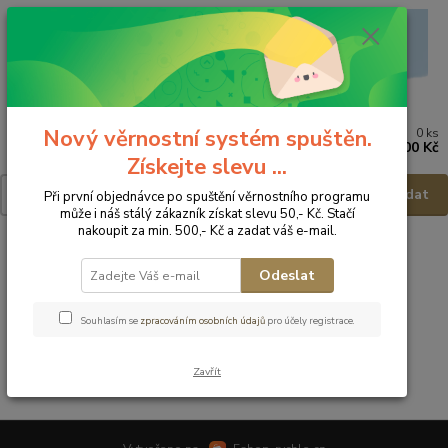
Nový věrnostní systém spuštěn.
0
ks
Menu
za
0,00 Kč
Získejte slevu ...
Hledat
Při první objednávce po spuštění věrnostního programu
může i náš stálý zákazník získat slevu 50,- Kč. Stačí
nakoupit za min. 500,- Kč a zadat váš e-mail.
Úvod
Dětská obuv
Obuv zimní
Obuv zimní - vel.17
Odeslat
Obuv zimní - vel.17
Souhlasím se
zpracováním osobních údajů
pro účely registrace.
V této kategorii nebylo nalezeno žádné zboží.
Zavřít