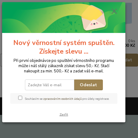
Nový věrnostní systém spuštěn.
0
ks
Menu
za
0,00 Kč
Získejte slevu ...
Hledat
Při první objednávce po spuštění věrnostního programu
může i náš stálý zákazník získat slevu 50,- Kč. Stačí
nakoupit za min. 500,- Kč a zadat váš e-mail.
Úvod
OBCHODNÍ PODMÍNKY
Odeslat
Souhlasím se
zpracováním osobních údajů
pro účely registrace.
Vytvořeno na
Eshop-rychle.cz
Zavřít