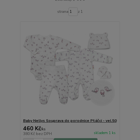
strana
z 1
Baby Nellys Souprava do porodnice Ptáčci - vel.50
460 Kč
/
ks
skladem 1 ks
380 Kč
bez DPH