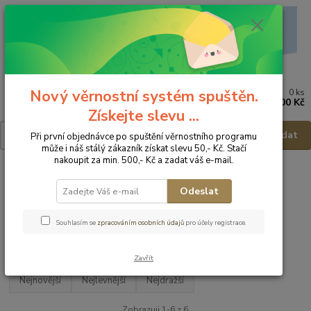
Nový věrnostní systém spuštěn.
0
ks
Menu
za
0,00 Kč
Získejte slevu ...
Hledat
Při první objednávce po spuštění věrnostního programu
může i náš stálý zákazník získat slevu 50,- Kč. Stačí
nakoupit za min. 500,- Kč a zadat váš e-mail.
Úvod
Dětské a kojenecké oblečení
Soupravy do porodnice
Odeslat
Soupravy do porodnice
Souhlasím se
zpracováním osobních údajů
pro účely registrace.
Upřesnit parametry
Zavřít
Nejnovější
Nejlevnější
Nejdražší
Zobrazuji 1-6 z 6