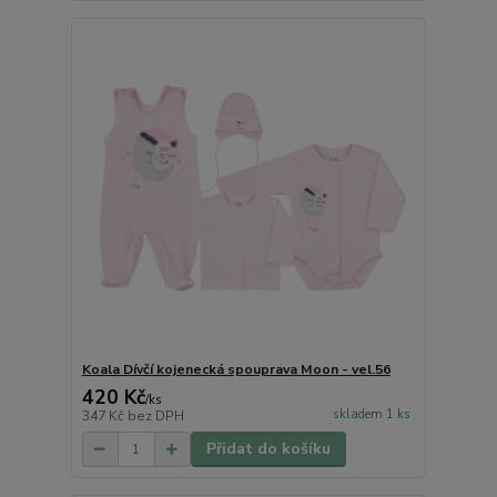
Koala Dívčí kojenecká spouprava Moon - vel.56
420 Kč
/
ks
skladem 1 ks
347 Kč
bez DPH
Přidat do košíku