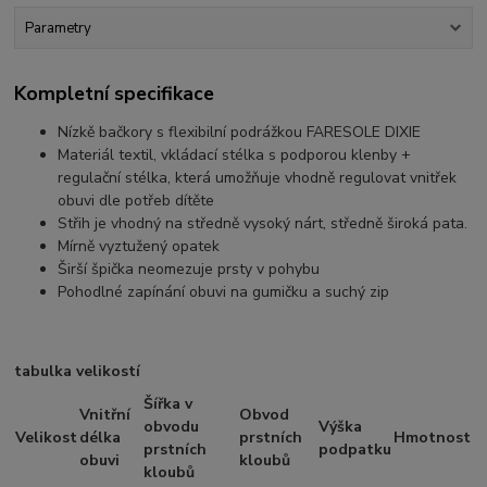
Parametry
Kompletní specifikace
Nízkě bačkory s flexibilní podrážkou FARESOLE DIXIE
Materiál textil, vkládací stélka s podporou klenby +
regulační stélka, která umožňuje vhodně regulovat vnitřek
obuvi dle potřeb dítěte
Střih je vhodný na středně vysoký nárt, středně široká pata.
Mírně vyztužený opatek
Širší špička neomezuje prsty v pohybu
Pohodlné zapínání obuvi na gumičku a suchý zip
tabulka velikostí
Šířka v
Vnitřní
Obvod
obvodu
Výška
Velikost
délka
prstních
Hmotnost
prstních
podpatku
obuvi
kloubů
kloubů