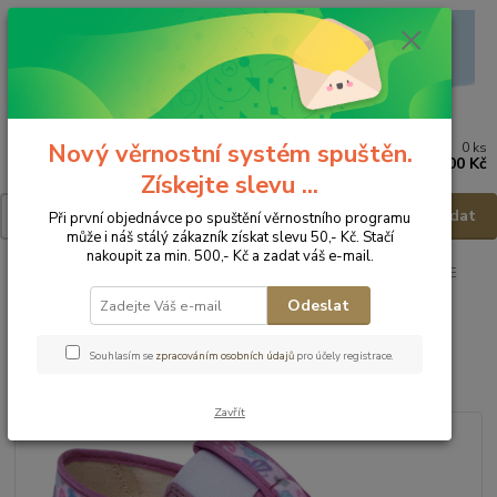
Nový věrnostní systém spuštěn.
0
ks
Menu
za
0,00 Kč
Získejte slevu ...
Hledat
Při první objednávce po spuštění věrnostního programu
může i náš stálý zákazník získat slevu 50,- Kč. Stačí
nakoupit za min. 500,- Kč a zadat váš e-mail.
Úvod
Dětská obuv
Obuv domácí
Obuv domácí - vel.30
FARE
MID-WIDE Domácí obuv 7001453 - vel.30
Odeslat
FARE MID-WIDE Domácí obuv
Souhlasím se
zpracováním osobních údajů
pro účely registrace.
7001453 - vel.30
Zavřít