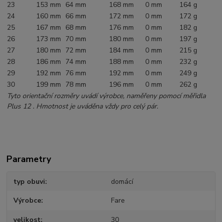
23
153 mm
64 mm
168 mm
0 mm
164 g
24
160 mm
66 mm
172 mm
0 mm
172 g
25
167 mm
68 mm
176 mm
0 mm
182 g
26
173 mm
70 mm
180 mm
0 mm
197 g
27
180 mm
72 mm
184 mm
0 mm
215 g
28
186 mm
74 mm
188 mm
0 mm
232 g
29
192 mm
76 mm
192 mm
0 mm
249 g
30
199 mm
78 mm
196 mm
0 mm
262 g
Tyto orientační rozměry uvádí výrobce, naměřeny pomocí měřidla
Plus 12 . Hmotnost je uváděna vždy pro celý pár.
Parametry
typ obuvi
domácí
Výrobce
Fare
velikost
30