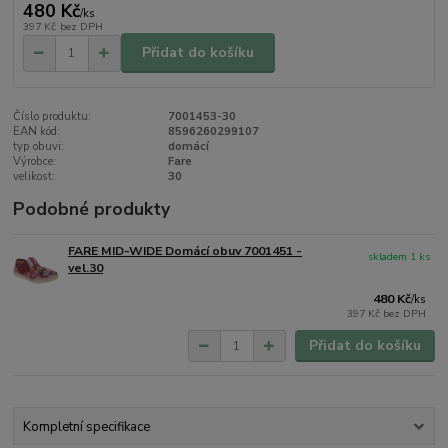
480 Kč
/
ks
397 Kč
bez DPH
Přidat do košíku
Číslo produktu:
7001453-30
EAN kód:
8596260299107
typ obuvi:
domácí
Výrobce:
Fare
velikost:
30
Podobné produkty
FARE MID-WIDE Domácí obuv 7001451 -
skladem 1 ks
vel.30
480 Kč
/
ks
397 Kč
bez DPH
Přidat do košíku
Kompletní specifikace