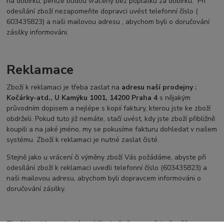
na dobírku, peníze budou vráceny bez poplatku za dobírku. Při
odesílání zboží nezapomeňte dopravci uvést telefonní číslo (
603435823) a naši mailovou adresu , abychom byli o doručování
zásilky informováni.
Reklamace
Zboží k reklamaci je třeba zaslat na
adresu naší prodejny :
Kočárky-atd., U Kamýku 1001, 14200 Praha 4
s nějakým
průvodním dopisem a nejlépe s kopií faktury, kterou jste ke zboží
obdrželi. Pokud tuto již nemáte, stačí uvést, kdy jste zboží přibližně
koupili a na jaké jméno, my se pokusíme fakturu dohledat v našem
systému. Zboží k reklamaci je nutné zaslat čisté.
Stejně jako u vrácení či výměny zboží Vás požádáme, abyste při
odesílání zboží k reklamaci uvedli telefonní číslo (603435823) a
naši mailovou adresu, abychom byli dopravcem informováni o
doručování zásilky.
Zboží k reklamaci, vrácení či výměně samozřejmě můžete