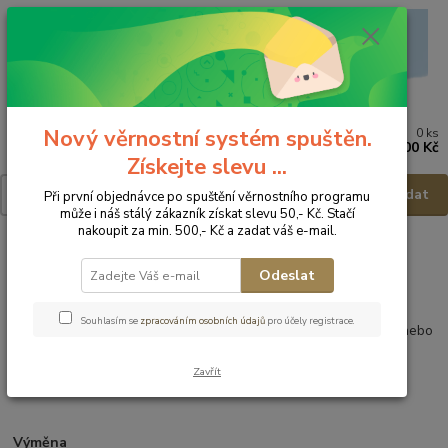
Nový věrnostní systém spuštěn.
0
ks
Menu
za
0,00 Kč
Získejte slevu ...
Hledat
Při první objednávce po spuštění věrnostního programu
může i náš stálý zákazník získat slevu 50,- Kč. Stačí
nakoupit za min. 500,- Kč a zadat váš e-mail.
Úvod
REKLAMACE A VRÁCENÍ ZBOŹÍ
Odeslat
Výměna, vrácení
Souhlasím se
zpracováním osobních údajů
pro účely registrace.
Pokud se Vám zboží zakoupené v eshopu nelíbí, dítěti nesedí nebo
potřebujete jinou velikost tak je možnost
zboží vyměnit příp.
vrátit do 14 dnů od doručení.
Zavřít
Výměna