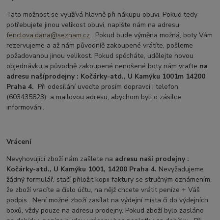
Tato možnost se využívá hlavně při nákupu obuvi. Pokud tedy
potřebujete jinou velikost obuvi, napište nám na adresu
fenclova.dana@seznam.cz
. Pokud bude výměna možná, boty Vám
rezervujeme a až nám původníě zakoupené vrátíte, pošleme
požadovanou jinou velikost. Pokud spěcháte, udělejte novou
objednávku a původně zakoupené nenošené boty nám vraťte
na
adresu naší
prodejny : Kočárky-atd., U Kamýku 1001m 14200
Praha 4.
Při odesílání uveďte prosím dopravci i telefon
(603435823) a mailovou adresu, abychom byli o zásilce
informováni.
Vrácení
Nevyhovující zboží nám zašlete na
adresu naší prodejny :
Kočárky-atd., U Kamýku 1001, 14200 Praha 4.
Nevyžadujeme
žádný formulář, stačí přiložit kopii faktury se stručným oznámením,
že zboží vracíte a číslo účtu, na nějž chcete vrátit peníze + Váš
podpis. Není možné zboží zasílat na výdejní místa či do výdejních
boxů, vždy pouze na adresu prodejny. Pokud zboží bylo zasláno