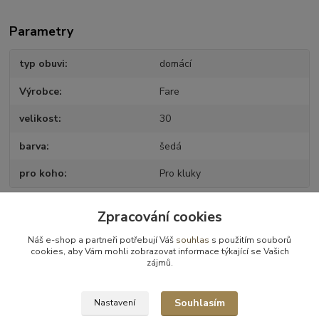
Parametry
typ obuvi
domácí
Výrobce
Fare
velikost
30
barva
šedá
pro koho
Pro kluky
Zpracování cookies
Zboží zařazeno v kategoriích
Náš e-shop a partneři potřebují Váš
souhlas
s použitím souborů
cookies, aby Vám mohli zobrazovat informace týkající se Vašich
Obuv domácí
zájmů.
Obuv domácí - vel.30
Souhlasím
Nastavení