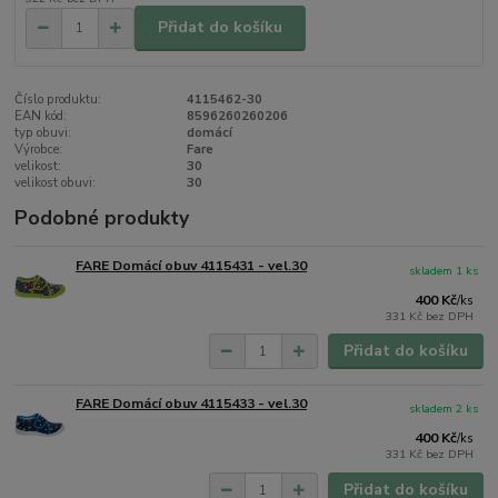
Přidat do košíku
Číslo produktu:
4115462-30
EAN kód:
8596260260206
typ obuvi:
domácí
Výrobce:
Fare
velikost:
30
velikost obuvi:
30
Podobné produkty
FARE Domácí obuv 4115431 - vel.30
skladem 1 ks
400 Kč
/
ks
331 Kč
bez DPH
Přidat do košíku
FARE Domácí obuv 4115433 - vel.30
skladem 2 ks
400 Kč
/
ks
331 Kč
bez DPH
Přidat do košíku