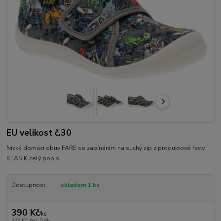
EU velikost č.30
Nízká domácí obuv FARE se zapínáním na suchý zip z produktové řady
KLASIK
celý popis
Dostupnost
skladem 1 ks
390 Kč
/
ks
322 Kč
bez DPH