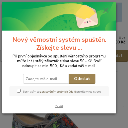
Nový věrnostní systém spuštěn.
0
ks
Menu
za
0,00 Kč
Získejte slevu ...
Hledat
Při první objednávce po spuštění věrnostního programu
může i náš stálý zákazník získat slevu 50,- Kč. Stačí
nakoupit za min. 500,- Kč a zadat váš e-mail.
Úvod
Dětská obuv
Obuv domácí
Obuv domácí - vel.30
FARE
Domácí obuv 4115462 - vel.30
Odeslat
FARE Domácí obuv 4115462 -
Souhlasím se
zpracováním osobních údajů
pro účely registrace.
vel.30
Zavřít