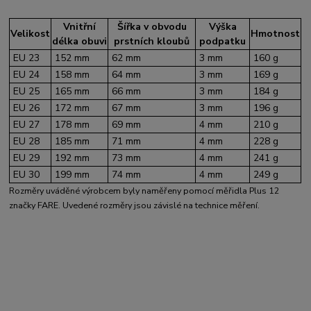
Vnitřní
Šířka v obvodu
Výška
Velikost
Hmotnost
délka obuvi
prstních kloubů
podpatku
EU 23
152 mm
62 mm
3 mm
160 g
EU 24
158 mm
64 mm
3 mm
169 g
EU 25
165 mm
66 mm
3 mm
184 g
EU 26
172 mm
67 mm
3 mm
196 g
EU 27
178 mm
69 mm
4 mm
210 g
EU 28
185 mm
71 mm
4 mm
228 g
EU 29
192 mm
73 mm
4 mm
241 g
EU 30
199 mm
74 mm
4 mm
249 g
Rozměry uváděné výrobcem byly naměřeny pomocí měřidla Plus 12
značky FARE. Uvedené rozměry jsou závislé na technice měření.