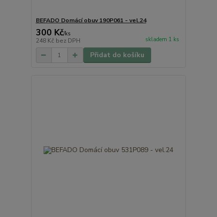
BEFADO Domácí obuv 190P061 - vel.24
300 Kč
/
ks
skladem 1 ks
248 Kč
bez DPH
Přidat do košíku