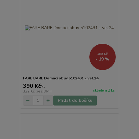
480 Kč
- 19 %
FARE BARE Domácí obuv 5102431 - vel.24
390 Kč
/
ks
skladem 2 ks
322 Kč
bez DPH
Přidat do košíku