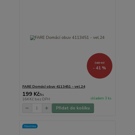
340 Kč
- 41 %
FARE Domácí obuv 4113451 - vel.24
199 Kč
/
ks
skladem 3 ks
164 Kč
bez DPH
Přidat do košíku
Novinka