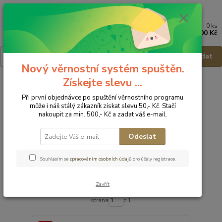
0
ks
Menu
za
0,00 Kč
Hledat
Nový věrnostní systém spuštěn.
Získejte slevu ...
Úvod
Dětská obuv
Obuv domácí
Obuv domácí - vel.24
Při první objednávce po spuštění věrnostního programu
Obuv domácí - vel.24
může i náš stálý zákazník získat slevu 50,- Kč. Stačí
nakoupit za min. 500,- Kč a zadat váš e-mail.
Upřesnit parametry
Odeslat
Nejnovější
Nejlevnější
Nejdražší
Souhlasím se
zpracováním osobních údajů
pro účely registrace.
Zobrazuji 1-20 z 20
Zavřít
strana
z 1