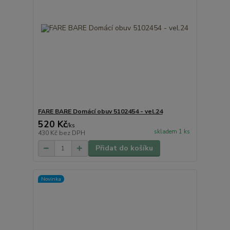
FARE BARE Domácí obuv 5102454 - vel.24
520 Kč
/
ks
skladem 1 ks
430 Kč
bez DPH
Přidat do košíku
Novinka