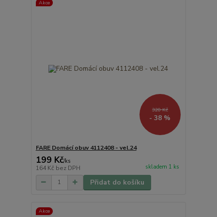
Akce
320 Kč
- 38 %
FARE Domácí obuv 4112408 - vel.24
199 Kč
/
ks
skladem 1 ks
164 Kč
bez DPH
Přidat do košíku
Akce