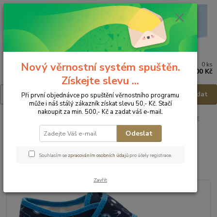
Nový věrnostní systém spuštěn.
0
ks
Menu
za
0,00 Kč
Získejte slevu ...
Hledat
Při první objednávce po spuštění věrnostního programu
může i náš stálý zákazník získat slevu 50,- Kč. Stačí
nakoupit za min. 500,- Kč a zadat váš e-mail.
Úvod
Dětská obuv
Obuv domácí
Obuv domácí - vel.30
FARE
Domácí obuv 4115433 - vel.30
Odeslat
FARE Domácí obuv 4115433 -
Souhlasím se
zpracováním osobních údajů
pro účely registrace.
vel.30
Zavřít