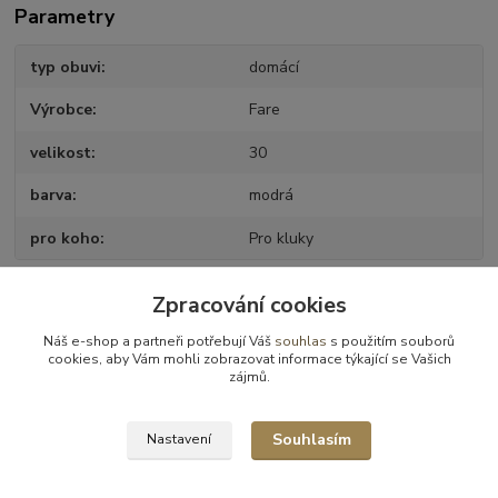
Parametry
typ obuvi
domácí
Výrobce
Fare
velikost
30
barva
modrá
pro koho
Pro kluky
Zpracování cookies
Zboží zařazeno v kategoriích
Náš e-shop a partneři potřebují Váš
souhlas
s použitím souborů
cookies, aby Vám mohli zobrazovat informace týkající se Vašich
Obuv domácí
zájmů.
Obuv domácí - vel.30
Souhlasím
Nastavení