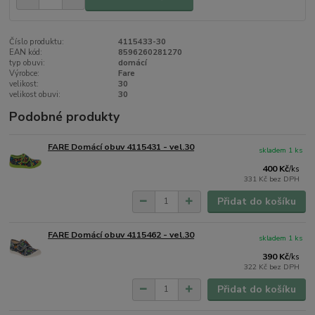
Číslo produktu:
4115433-30
EAN kód:
8596260281270
typ obuvi:
domácí
Výrobce:
Fare
velikost:
30
velikost obuvi:
30
Podobné produkty
FARE Domácí obuv 4115431 - vel.30
skladem 1 ks
400 Kč
/
ks
331 Kč
bez DPH
Přidat do košíku
FARE Domácí obuv 4115462 - vel.30
skladem 1 ks
390 Kč
/
ks
322 Kč
bez DPH
Přidat do košíku