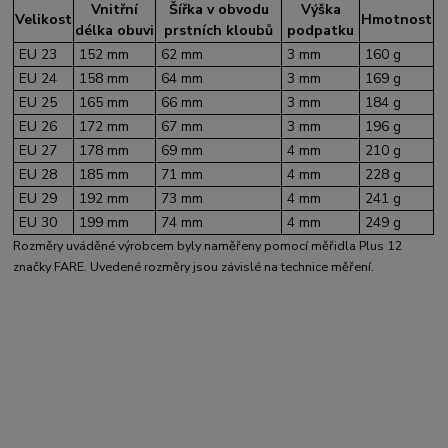
Vnitřní
Šířka v obvodu
Výška
Velikost
Hmotnost
délka obuvi
prstních kloubů
podpatku
EU 23
152 mm
62 mm
3 mm
160 g
EU 24
158 mm
64 mm
3 mm
169 g
EU 25
165 mm
66 mm
3 mm
184 g
EU 26
172 mm
67 mm
3 mm
196 g
EU 27
178 mm
69 mm
4 mm
210 g
EU 28
185 mm
71 mm
4 mm
228 g
EU 29
192 mm
73 mm
4 mm
241 g
EU 30
199 mm
74 mm
4 mm
249 g
Rozměry uváděné výrobcem byly naměřeny pomocí měřidla Plus 12
značky FARE. Uvedené rozměry jsou závislé na technice měření.