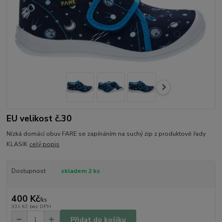
EU velikost č.30
Nízká domácí obuv FARE se zapínáním na suchý zip z produktové řady
KLASIK
celý popis
Dostupnost
skladem 2 ks
400 Kč
/
ks
331 Kč
bez DPH
Přidat do košíku