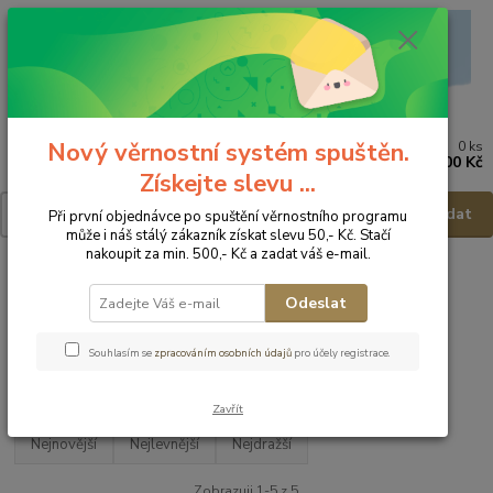
Nový věrnostní systém spuštěn.
0
ks
Menu
za
0,00 Kč
Získejte slevu ...
Hledat
Při první objednávce po spuštění věrnostního programu
může i náš stálý zákazník získat slevu 50,- Kč. Stačí
nakoupit za min. 500,- Kč a zadat váš e-mail.
Úvod
Dětská obuv
Obuv celoroční
Obuv celoroční - vel.34
Odeslat
Obuv celoroční - vel.34
Souhlasím se
zpracováním osobních údajů
pro účely registrace.
Upřesnit parametry
Zavřít
Nejnovější
Nejlevnější
Nejdražší
Zobrazuji 1-5 z 5