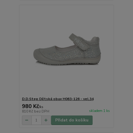
D.D.Step Dětská obuv H063-126 - vel.34
980 Kč
/
ks
skladem 1 ks
810 Kč
bez DPH
Přidat do košíku