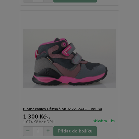
Biomecanics Dětská obuv 221241C - vel.34
1 300 Kč
/
ks
skladem 1 ks
1 074 Kč
bez DPH
Přidat do košíku