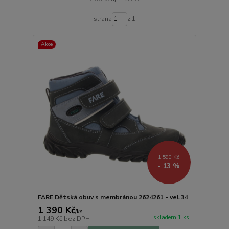
strana
z 1
Akce
1 590 Kč
- 13 %
FARE Dětská obuv s membránou 2624261 - vel.34
1 390 Kč
/
ks
skladem 1 ks
1 149 Kč
bez DPH