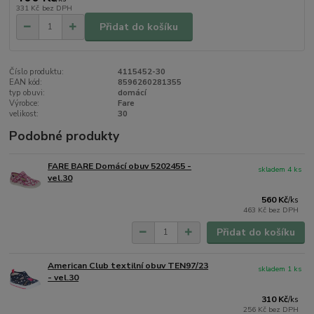
331 Kč
bez DPH
Přidat do košíku
Číslo produktu:
4115452-30
EAN kód:
8596260281355
typ obuvi:
domácí
Výrobce:
Fare
velikost:
30
Podobné produkty
FARE BARE Domácí obuv 5202455 -
skladem 4 ks
vel.30
560 Kč
/
ks
463 Kč
bez DPH
Přidat do košíku
American Club textilní obuv TEN97/23
skladem 1 ks
- vel.30
310 Kč
/
ks
256 Kč
bez DPH