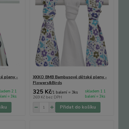
 pleny -
XKKO BMB Bambusové dětské pleny -
Flowers&Birds
325 Kč
ladem 2 1
skladem 1 1
/
1 balení = 3ks
lení = 3ks
balení = 3ks
269 Kč
bez DPH
šíku
Přidat do košíku