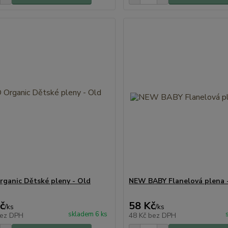
ganic Dětské pleny - Old
NEW BABY Flanelová plena 
č
58 Kč
/
ks
/
ks
skladem 6 ks
ez DPH
48 Kč
bez DPH