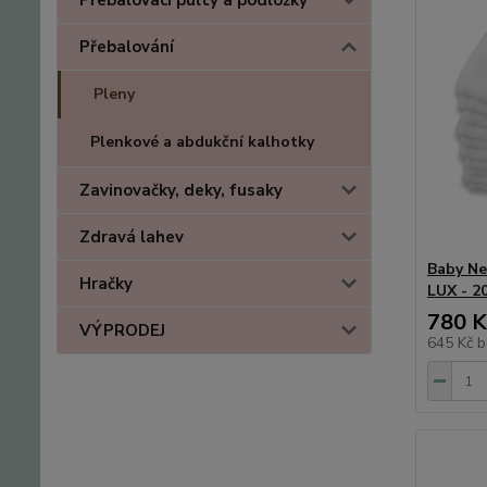
Přebalovací pulty a podložky
Přebalování
Pleny
Plenkové a abdukční kalhotky
Zavinovačky, deky, fusaky
Zdravá lahev
Baby Ne
Hračky
LUX - 2
780 K
VÝPRODEJ
645 Kč
b