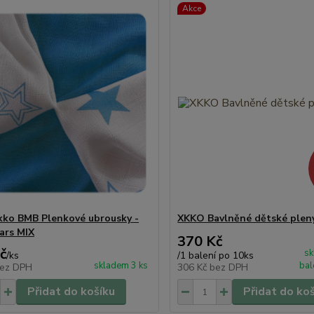
Akce
kko BMB Plenkové ubrousky -
XKKO Bavlněné dětské plen
ars MIX
370 Kč
č
sk
/
ks
/
1 balení po 10ks
skladem 3 ks
bal
ez DPH
306 Kč
bez DPH
Přidat do košíku
Přidat do ko