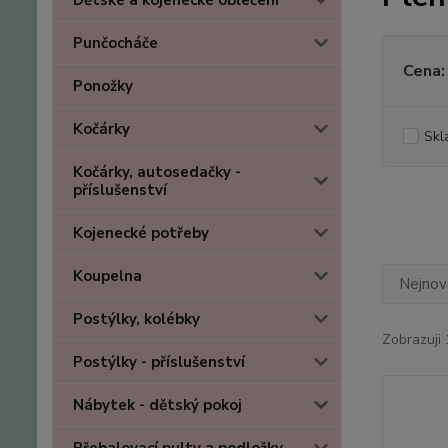
Dětské a kojenecké oblečení
Punčocháče
Cena:
Ponožky
Kočárky
Skl
Kočárky, autosedačky -
příslušenství
Kojenecké potřeby
Koupelna
Nejnově
Postýlky, kolébky
Zobrazuji 
Postýlky - příslušenství
Nábytek - dětský pokoj