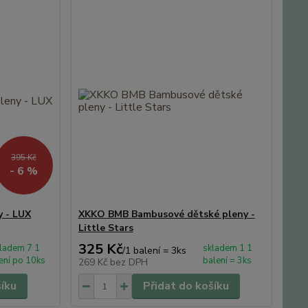
395 Kč
- 6 %
y - LUX
XKKO BMB Bambusové dětské pleny -
Little Stars
325 Kč
ladem 7 1
skladem 1 1
/
1 balení = 3ks
ení po 10ks
balení = 3ks
269 Kč
bez DPH
šíku
Přidat do košíku