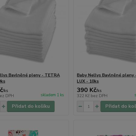
llys Bavlněné pleny - TETRA
Baby Nellys Bavlněné pleny
0ks
LUX - 10ks
č
390 Kč
/
ks
/
ks
skladem 1 ks
ez DPH
322 Kč
bez DPH
Přidat do košíku
Přidat do ko