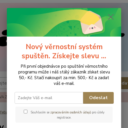
Nový věrnostní systém
spuštěn. Získejte slevu ...
Při první objednávce po spuštění věrnostního
programu může i náš stálý zákazník získat slevu
50,- Kč. Stačí nakoupit za min. 500,- Kč a zadat
Hleda
váš e-mail.
A ZBOŽÍ
REKLAMACE A VRÁCENÍ ZBOŹÍ
KONTAKTY
Odeslat
řebalování
Pleny
Souhlasím se
zpracováním osobních údajů
pro účely
registrace.
y