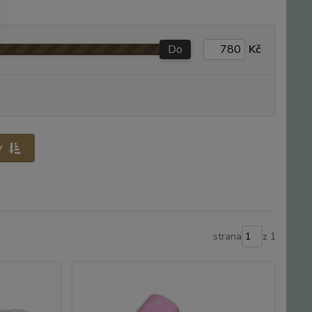
Do
Kč
y
strana
z 1