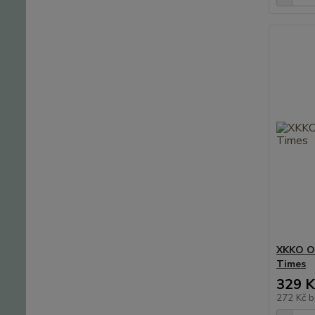
XKKO Or
Times
329 K
272 Kč
b