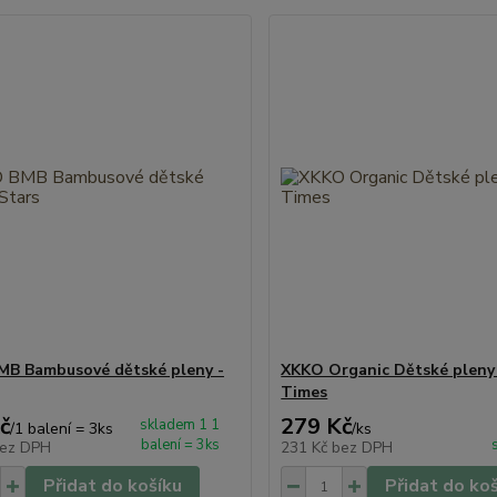
B Bambusové dětské pleny -
XKKO Organic Dětské pleny
Times
č
279 Kč
skladem 1 1
/
1 balení = 3ks
/
ks
balení = 3ks
ez DPH
231 Kč
bez DPH
Přidat do košíku
Přidat do ko