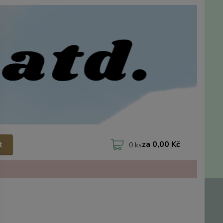
za
0,00 Kč
t
0
ks