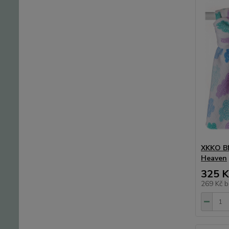
XKKO BM
Heaven
325 K
269 Kč
b