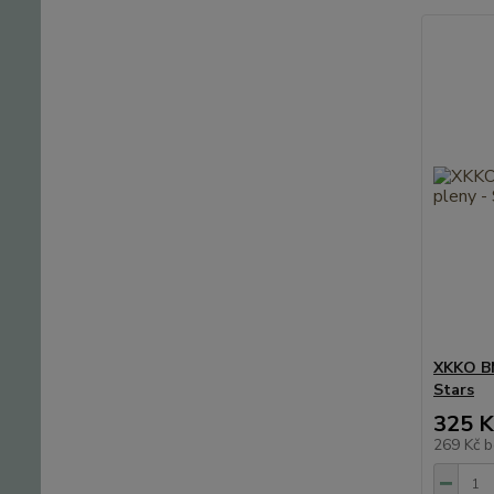
XKKO BM
Stars
325 K
269 Kč
b