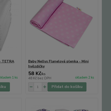
 - TETRA
Baby Nellys Flanelová plenka - Mini
hvězdičky
58 Kč
/
ks
skladem 1 ks
skladem 2 ks
48 Kč
bez DPH
šíku
Přidat do košíku