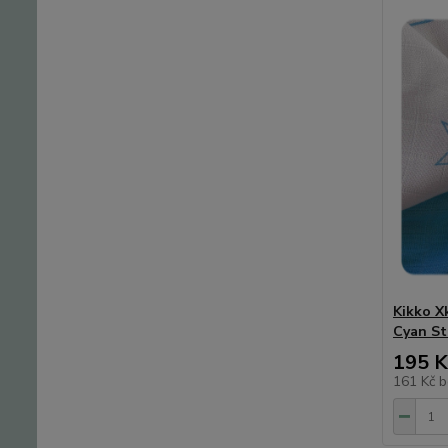
Kikko X
Cyan St
195 K
161 Kč
b