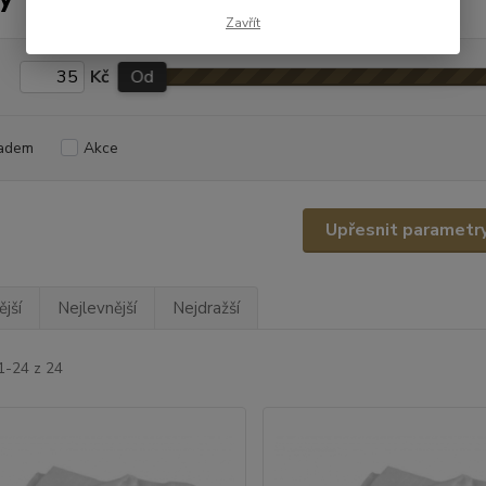
Zavřít
Kč
Od
adem
Akce
Upřesnit parametr
jší
Nejlevnější
Nejdražší
1-24 z 24