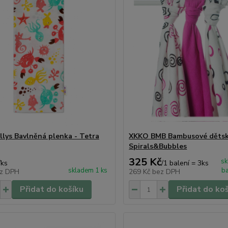
llys Bavlněná plenka - Tetra
XKKO BMB Bambusové dětské
Spirals&Bubbles
325 Kč
sk
/
ks
/
1 balení = 3ks
skladem 1 ks
ba
z DPH
269 Kč
bez DPH
Přidat do košíku
Přidat do ko