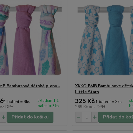
B Bambusové dětské pleny -
XKKO BMB Bambusové dětské
Little Stars
č
325 Kč
skladem 1 1
sk
/
1 balení = 3ks
/
1 balení = 3ks
balení = 3ks
ba
ez DPH
269 Kč
bez DPH
Přidat do košíku
Přidat do ko