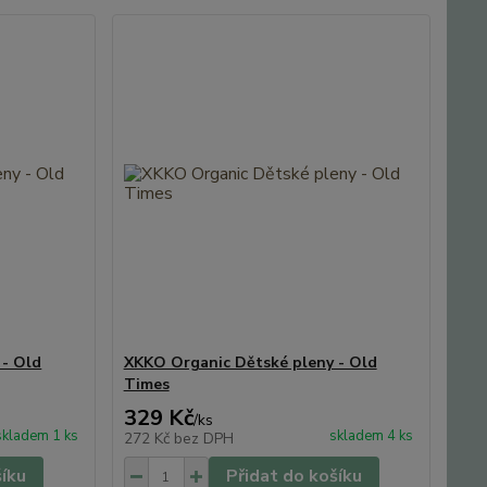
 - Old
XKKO Organic Dětské pleny - Old
Times
329 Kč
/
ks
skladem 1 ks
skladem 4 ks
272 Kč
bez DPH
šíku
Přidat do košíku