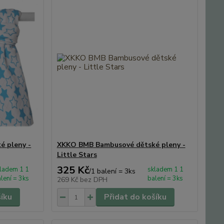
 pleny -
XKKO BMB Bambusové dětské pleny -
Little Stars
325 Kč
ladem 1 1
skladem 1 1
/
1 balení = 3ks
lení = 3ks
balení = 3ks
269 Kč
bez DPH
šíku
Přidat do košíku