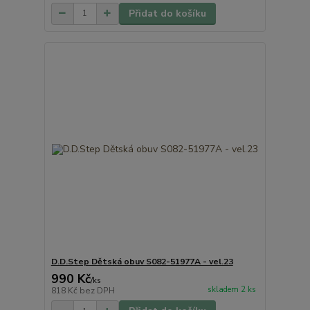
Přidat do košíku
D.D.Step Dětská obuv S082-51977A - vel.23
990 Kč
/
ks
skladem 2 ks
818 Kč
bez DPH