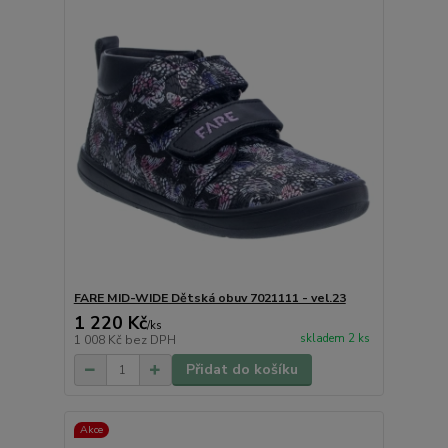
FARE MID-WIDE Dětská obuv 7021111 - vel.23
1 220 Kč
/
ks
skladem 2 ks
1 008 Kč
bez DPH
Přidat do košíku
Akce