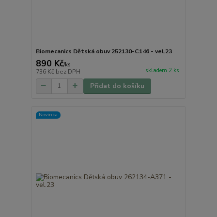
Biomecanics Dětská obuv 252130-C146 - vel.23
890 Kč
/
ks
skladem 2 ks
736 Kč
bez DPH
Přidat do košíku
Novinka