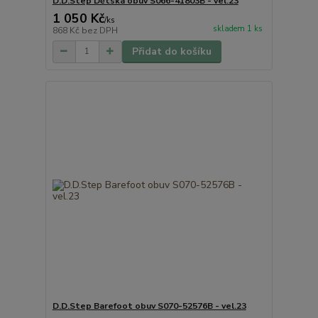
D.D.Step Dětská obuv S066-41803B - vel.23
1 050 Kč
/
ks
skladem 1 ks
868 Kč
bez DPH
Přidat do košíku
D.D.Step Barefoot obuv S070-52576B - vel.23