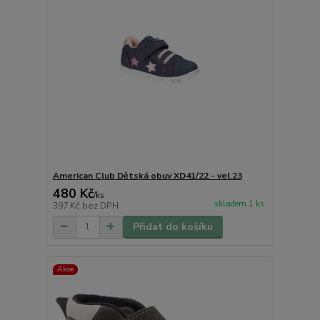
American Club Dětská obuv XD41/22 - vel.23
480 Kč
/
ks
skladem 1 ks
397 Kč
bez DPH
Přidat do košíku
Akce