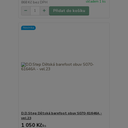
skladem 1 ks
868 Kč
bez DPH
Přidat do košíku
Novinka
D.D.Step Dětská barefoot obuv S070-61646A -
vel.23
1 050 Kč
/
ks