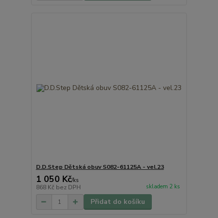
D.D.Step Dětská obuv S082-61125A - vel.23
1 050 Kč
/
ks
skladem 2 ks
868 Kč
bez DPH
Přidat do košíku