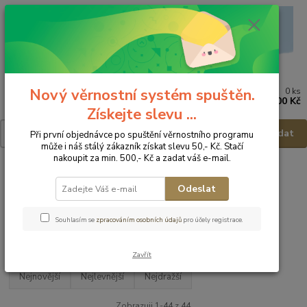
Nový věrnostní systém spuštěn.
0
ks
Menu
za
0,00 Kč
Získejte slevu ...
Hledat
Při první objednávce po spuštění věrnostního programu
může i náš stálý zákazník získat slevu 50,- Kč. Stačí
nakoupit za min. 500,- Kč a zadat váš e-mail.
Úvod
Dětská obuv
Obuv celoroční
Obuv celoroční - vel.23
Odeslat
Obuv celoroční - vel.23
Souhlasím se
zpracováním osobních údajů
pro účely registrace.
Upřesnit parametry
Zavřít
Nejnovější
Nejlevnější
Nejdražší
Zobrazuji 1-44 z 44