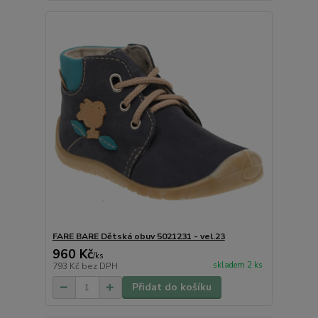
FARE BARE Dětská obuv 5021231 - vel.23
960 Kč
/
ks
skladem 2 ks
793 Kč
bez DPH
Přidat do košíku