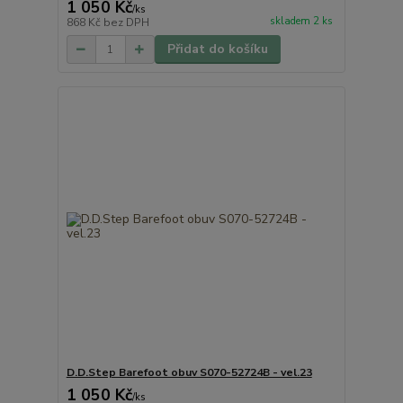
1 050 Kč
/
ks
skladem 2 ks
868 Kč
bez DPH
Přidat do košíku
D.D.Step Barefoot obuv S070-52724B - vel.23
1 050 Kč
/
ks