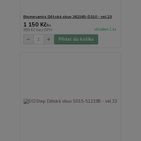
Biomecanics Dětská obuv 262165-D310 - vel.23
1 150 Kč
/
ks
skladem 1 ks
950 Kč
bez DPH
Přidat do košíku