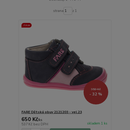
strana
z 1
Akce
950 Kč
- 32 %
FARE Dětská obuv 2121203 - vel.23
650 Kč
/
ks
skladem 1 ks
537 Kč
bez DPH