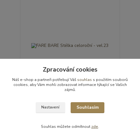
Zpracování cookies
Náš e-shop a partneři potřebují Váš
souhlas
s použitím souborů
cookies, aby Vám mohli zobrazovat informace týkající se Vašich
zájmů.
FARE BARE Stélka celoroční - vel.23
60 Kč
/
ks
Souhlasím
Nastavení
skladem 1 ks
50 Kč
bez DPH
Přidat do košíku
Souhlas můžete odmítnout
zde
.
Akce