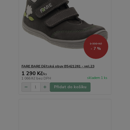
1 390 Kč
- 7 %
FARE BARE Dětská obuv B5421261 - vel.23
1 290 Kč
/
ks
skladem 1 ks
1 066 Kč
bez DPH
Přidat do košíku