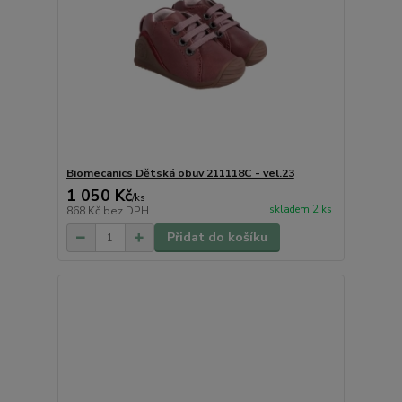
Biomecanics Dětská obuv 211118C - vel.23
1 050 Kč
/
ks
skladem 2 ks
868 Kč
bez DPH
Přidat do košíku