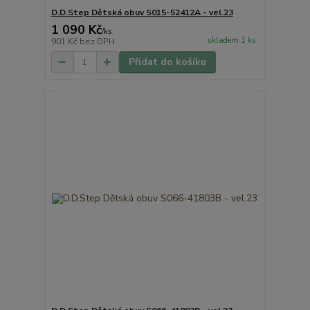
D.D.Step Dětská obuv S015-52412A - vel.23
1 090 Kč
/
ks
skladem 1 ks
901 Kč
bez DPH
Přidat do košíku