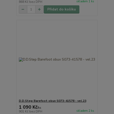
skladem 1 ks
868 Kč
bez DPH
Přidat do košíku
D.D.Step Barefoot obuv S073-41578 - vel.23
1 090 Kč
/
ks
skladem 2 ks
901 Kč
bez DPH