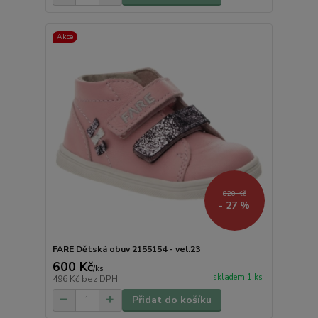
Akce
820 Kč
- 27 %
FARE Dětská obuv 2155154 - vel.23
600 Kč
/
ks
skladem 1 ks
496 Kč
bez DPH
Přidat do košíku