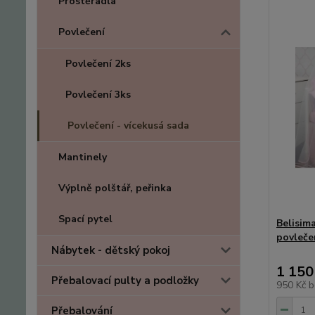
Prostěradla
Povlečení
Povlečení 2ks
Povlečení 3ks
Povlečení - vícekusá sada
Mantinely
Výplně polštář, peřinka
Spací pytel
Belisim
povleče
Nábytek - dětský pokoj
1 150
Přebalovací pulty a podložky
950 Kč
b
Přebalování