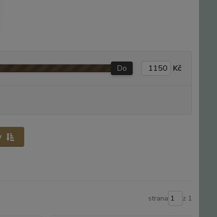
Do
Kč
y
strana
z 1