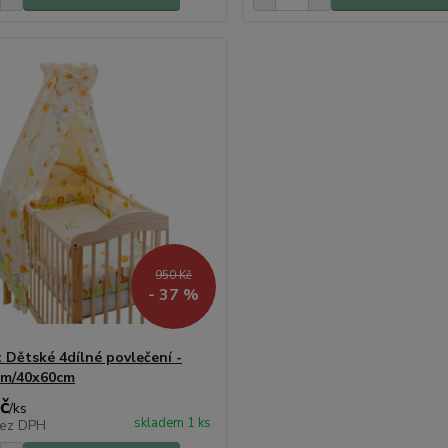
950 Kč
- 37 %
t Dětské 4dílné povlečení -
cm/40x60cm
č
/
ks
skladem 1 ks
ez DPH