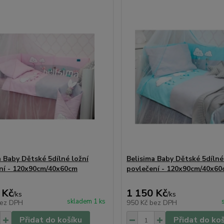
a Baby Dětské 5dílné ložní
Belisima Baby Dětské 5dílné
ní - 120x90cm/40x60cm
povlečení - 120x90cm/40x6
 Kč
1 150 Kč
/
ks
/
ks
skladem 1 ks
ez DPH
950 Kč
bez DPH
Přidat do košíku
Přidat do ko