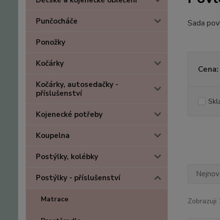
Dětské a kojenecké oblečení
Punčocháče
Sada povl
Ponožky
Kočárky
Cena:
Kočárky, autosedačky -
příslušenství
Skl
Kojenecké potřeby
Koupelna
Postýlky, kolébky
Nejnově
Postýlky - příslušenství
Matrace
Zobrazuji 