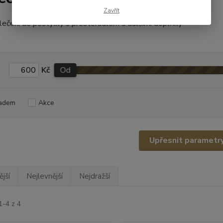
Zavřít
ečení do postýlky s prostěradlem a dalšími doplňky
Kč
Od
adem
Akce
Upřesnit parametr
jší
Nejlevnější
Nejdražší
1-4 z 4