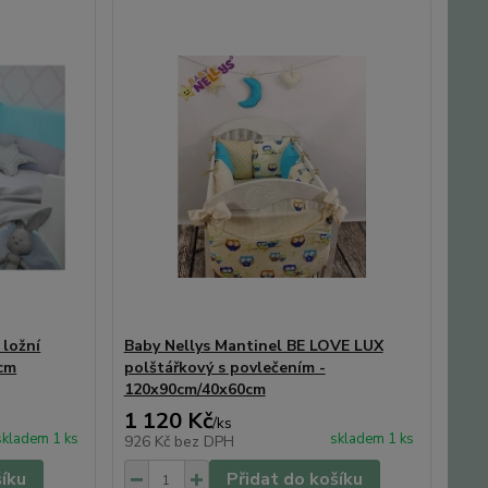
 ložní
Baby Nellys Mantinel BE LOVE LUX
0cm
polštářkový s povlečením -
120x90cm/40x60cm
1 120 Kč
/
ks
skladem 1 ks
skladem 1 ks
926 Kč
bez DPH
šíku
Přidat do košíku