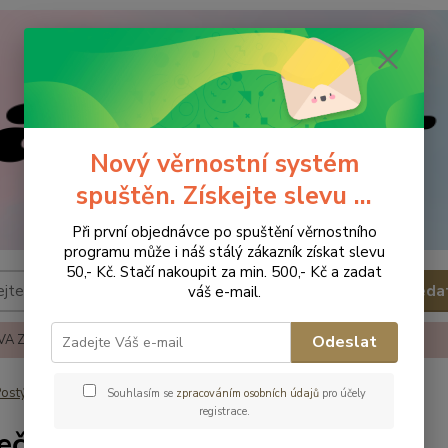
Nový věrnostní systém
spuštěn. Získejte slevu ...
Při první objednávce po spuštění věrnostního
programu může i náš stálý zákazník získat slevu
50,- Kč. Stačí nakoupit za min. 500,- Kč a zadat
Hleda
váš e-mail.
A ZBOŽÍ
REKLAMACE A VRÁCENÍ ZBOŹÍ
KONTAKTY
Odeslat
ostýlky - příslušenství
Povlečení
Povlečení - vícekusá sada
Souhlasím se
zpracováním osobních údajů
pro účely
registrace.
ečení - vícekusá sada