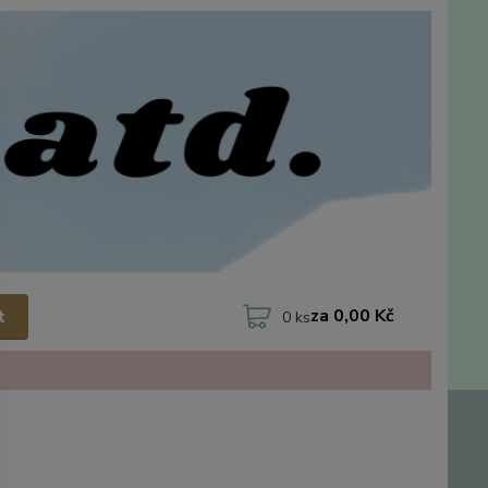
za
0,00 Kč
t
0
ks