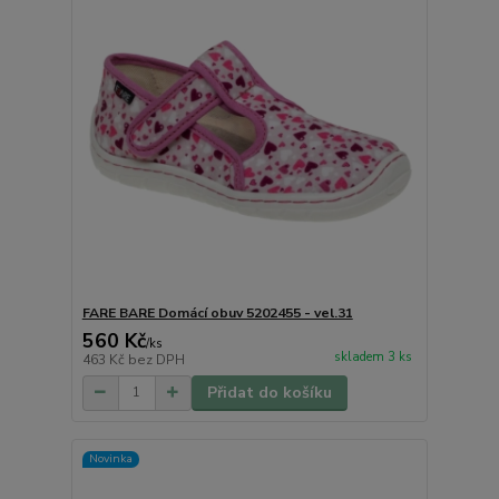
FARE BARE Domácí obuv 5202455 - vel.31
560 Kč
/
ks
skladem 3 ks
463 Kč
bez DPH
Přidat do košíku
Novinka