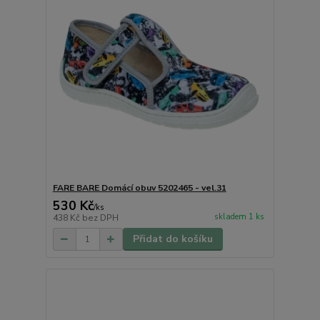
FARE BARE Domácí obuv 5202465 - vel.31
530 Kč
/
ks
skladem 1 ks
438 Kč
bez DPH
Přidat do košíku