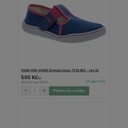
FARE MID-WIDE Domácí obuv 7101452 - vel.31
500 Kč
/
ks
skladem 4 ks
413 Kč
bez DPH
Přidat do košíku