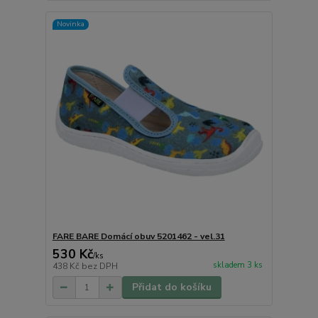
Novinka
FARE BARE Domácí obuv 5201462 - vel.31
530 Kč
/
ks
skladem 3 ks
438 Kč
bez DPH
Přidat do košíku