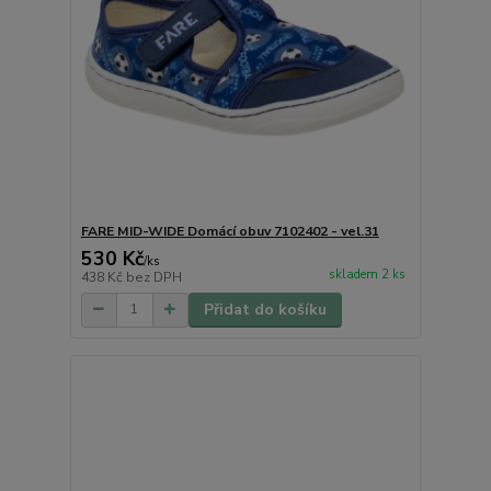
FARE MID-WIDE Domácí obuv 7102402 - vel.31
530 Kč
/
ks
skladem 2 ks
438 Kč
bez DPH
Přidat do košíku