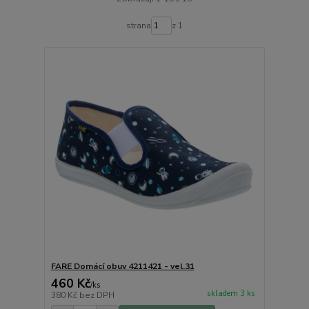
strana
z 1
FARE Domácí obuv 4211421 - vel.31
460 Kč
/
ks
skladem 3 ks
380 Kč
bez DPH