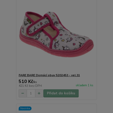
FARE BARE Domácí obuv 5202453 - vel.31
510 Kč
/
ks
skladem 1 ks
421 Kč
bez DPH
Přidat do košíku
Novinka