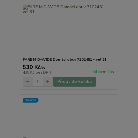
FARE MID-WIDE Domácí obuv 7102451 - vel.31
530 Kč
/
ks
skladem 1 ks
438 Kč
bez DPH
Přidat do košíku
Novinka