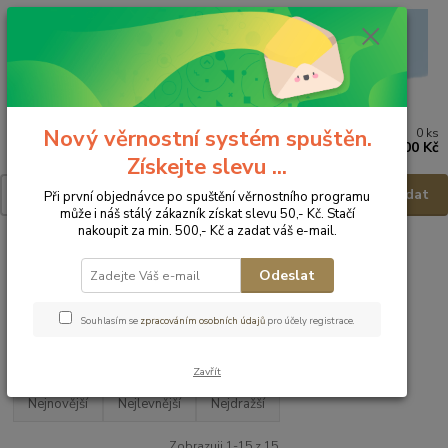
Nový věrnostní systém spuštěn.
0
ks
Menu
za
0,00 Kč
Získejte slevu ...
Hledat
Při první objednávce po spuštění věrnostního programu
může i náš stálý zákazník získat slevu 50,- Kč. Stačí
nakoupit za min. 500,- Kč a zadat váš e-mail.
Úvod
Dětská obuv
Obuv domácí
Obuv domácí - vel.31
Odeslat
Obuv domácí - vel.31
Souhlasím se
zpracováním osobních údajů
pro účely registrace.
Upřesnit parametry
Zavřít
Nejnovější
Nejlevnější
Nejdražší
Zobrazuji 1-15 z 15