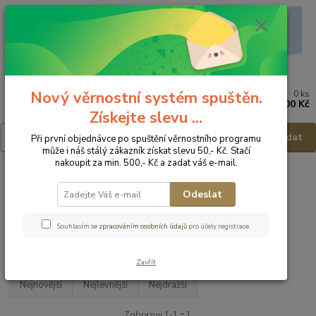
Nový věrnostní systém spuštěn.
0
ks
Menu
za
0,00 Kč
Získejte slevu ...
Hledat
Při první objednávce po spuštění věrnostního programu
může i náš stálý zákazník získat slevu 50,- Kč. Stačí
nakoupit za min. 500,- Kč a zadat váš e-mail.
Úvod
Dětská obuv
Obuv letní
Obuv letní - vel.35
Odeslat
Obuv letní - vel.35
Souhlasím se
zpracováním osobních údajů
pro účely registrace.
Upřesnit parametry
Zavřít
Nejnovější
Nejlevnější
Nejdražší
Zobrazuji 1-1 z 1