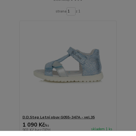
strana
z 1
D.D.Step Letní obuv G055-347A - vel.35
1 090 Kč
/
ks
skladem 1 ks
901 Kč
bez DPH