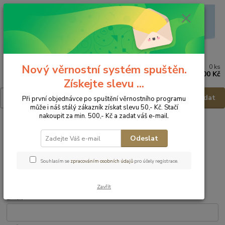
Nový věrnostní systém spuštěn.
0
ks
Menu
za
0,00 Kč
Získejte slevu ...
Hledat
Při první objednávce po spuštění věrnostního programu
může i náš stálý zákazník získat slevu 50,- Kč. Stačí
nakoupit za min. 500,- Kč a zadat váš e-mail.
Registrace
Odeslat
Souhlasím se
zpracováním osobních údajů
pro účely registrace.
Osobní údaje
Zavřít
Email
*