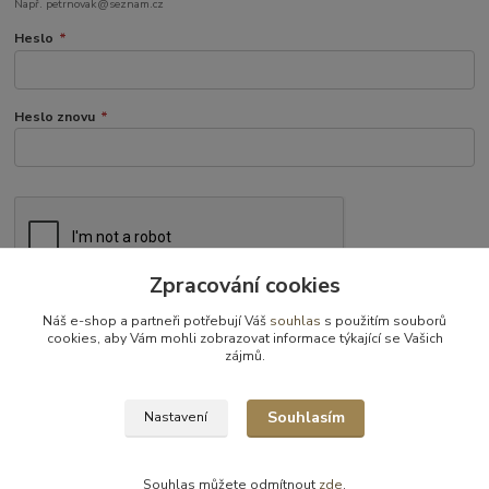
Např. petrnovak@seznam.cz
Heslo
*
Heslo znovu
*
Zpracování cookies
Náš e-shop a partneři potřebují Váš
souhlas
s použitím souborů
Souhlasím se
zpracováním osobních údajů
pro účely registrace.
cookies, aby Vám mohli zobrazovat informace týkající se Vašich
zájmů.
Registrovat se
Souhlasím
Nastavení
Souhlas můžete odmítnout
zde
.