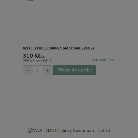
WOJTYLKO Holínky Spiderman - vel.27
310 Kč
/
ks
skladem 3 ks
256 Kč
bez DPH
Přidat do košíku