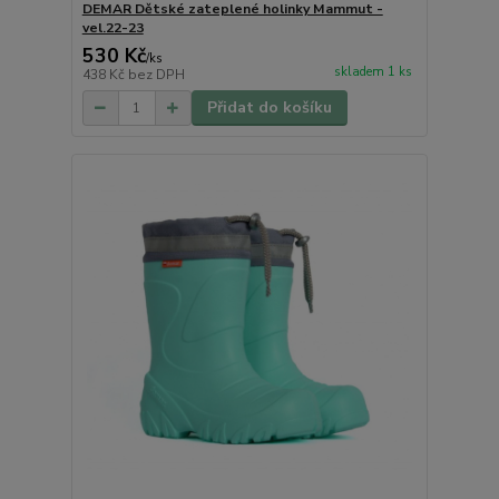
DEMAR Dětské zateplené holinky Mammut -
vel.22-23
530 Kč
/
ks
skladem 1 ks
438 Kč
bez DPH
Přidat do košíku