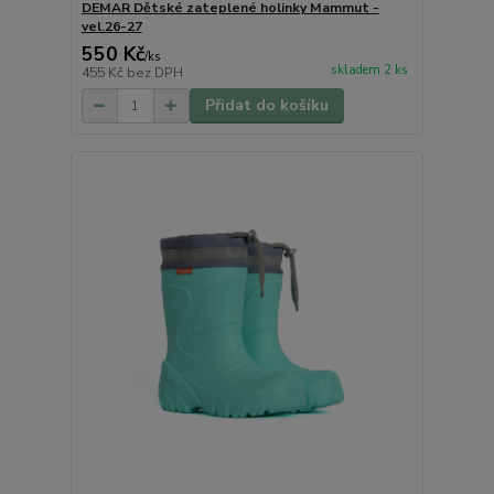
DEMAR Dětské zateplené holinky Mammut -
vel.26-27
550 Kč
/
ks
skladem 2 ks
455 Kč
bez DPH
Přidat do košíku