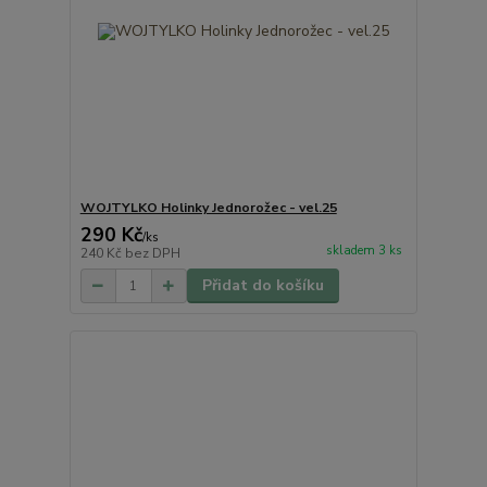
WOJTYLKO Holinky Jednorožec - vel.25
290 Kč
/
ks
skladem 3 ks
240 Kč
bez DPH
Přidat do košíku