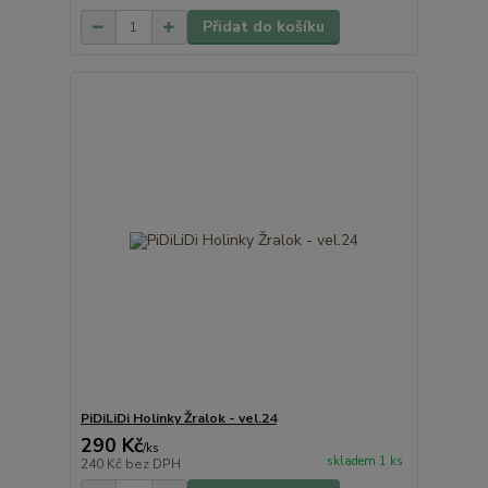
Přidat do košíku
PiDiLiDi Holinky Žralok - vel.24
290 Kč
/
ks
skladem 1 ks
240 Kč
bez DPH