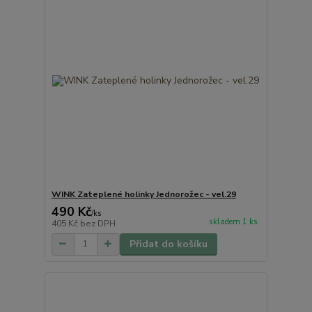
WINK Zateplené holinky Jednorožec - vel.29
490 Kč
/
ks
skladem 1 ks
405 Kč
bez DPH
Přidat do košíku