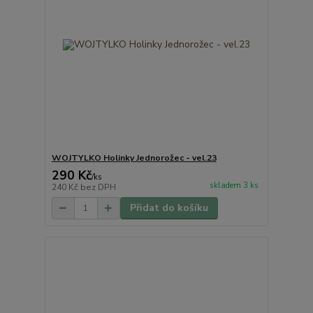
WOJTYLKO Holinky Jednorožec - vel.23
290 Kč
/
ks
skladem 3 ks
240 Kč
bez DPH
Přidat do košíku