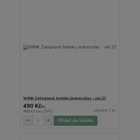
WINK Zateplené holinky Jednorožec - vel.27
490 Kč
/
ks
skladem 1 ks
405 Kč
bez DPH
Přidat do košíku