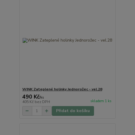
WINK Zateplené holinky Jednorožec - vel.28
490 Kč
/
ks
skladem 1 ks
405 Kč
bez DPH
Přidat do košíku