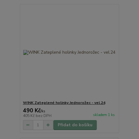
WINK Zateplené holinky Jednorožec - vel.24
490 Kč
/
ks
skladem 1 ks
405 Kč
bez DPH
Přidat do košíku