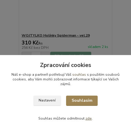
WOJTYLKO Holínky Spiderman - vel.29
310 Kč
/
ks
skladem 2 ks
256 Kč
bez DPH
Přidat do košíku
Zpracování cookies
Náš e-shop a partneři potřebují Váš
souhlas
s použitím souborů
cookies, aby Vám mohli zobrazovat informace týkající se Vašich
zájmů.
Souhlasím
Nastavení
Souhlas můžete odmítnout
zde
.