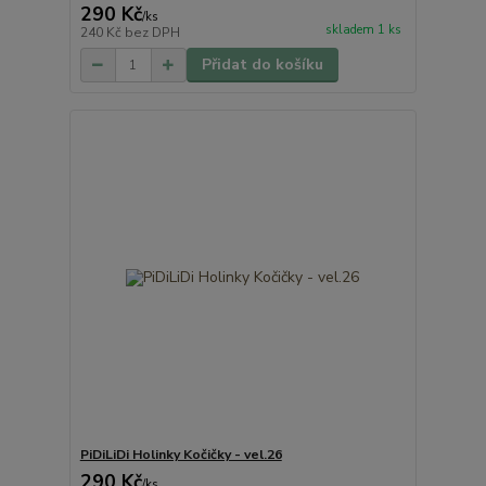
290 Kč
/
ks
skladem 1 ks
240 Kč
bez DPH
Přidat do košíku
PiDiLiDi Holinky Kočičky - vel.26
290 Kč
/
ks