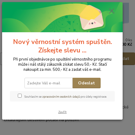
Nový věrnostní systém spuštěn.
0
ks
Menu
za
0,00 Kč
Získejte slevu ...
Hledat
Při první objednávce po spuštění věrnostního programu
může i náš stálý zákazník získat slevu 50,- Kč. Stačí
nakoupit za min. 500,- Kč a zadat váš e-mail.
Úvod
Dětská obuv
Holinky
Odeslat
Holinky
Souhlasím se
zpracováním osobních údajů
pro účely registrace.
Holínky jsou specifickým druhem obuvi, kterou dítě využije jen
občas. Ale přesto je téměř nutné je mít. Nabízíme holinky klasické
Zavřít
ale i holinky zateplené, které se využijí i v rozměklém sněhu či
chladnějším deštivém počasí na podzim.