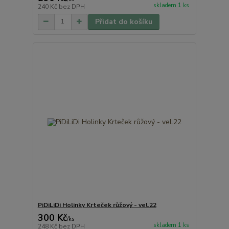
skladem 1 ks
240 Kč
bez DPH
Přidat do košíku
PiDiLiDi Holinky Krteček růžový - vel.22
300 Kč
/
ks
skladem 1 ks
248 Kč
bez DPH