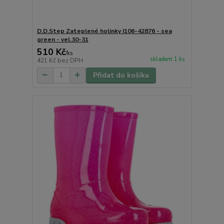
D.D.Step Zateplené holinky I106-42876 - sea
green - vel.30-31
510 Kč
/
ks
skladem 1 ks
421 Kč
bez DPH
Přidat do košíku