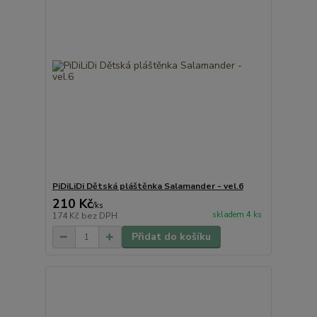
PiDiLiDi Dětská pláštěnka Salamander - vel.6
210 Kč
/
ks
skladem 4 ks
174 Kč
bez DPH
Přidat do košíku