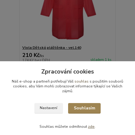
Viola Dětská pláštěnka - vel.140
210 Kč
/
ks
skladem 1 ks
174 Kč
bez DPH
Přidat do košíku
Zpracování cookies
Náš e-shop a partneři potřebují Váš
souhlas
s použitím souborů
cookies, aby Vám mohli zobrazovat informace týkající se Vašich
strana
z 1
zájmů.
Souhlasím
Nastavení
Souhlas můžete odmítnout
zde
.
Vytvořeno na
Eshop-rychle.cz