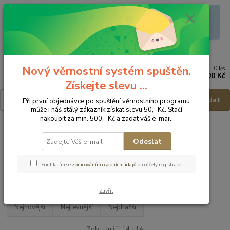
Nový věrnostní systém spuštěn.
0
ks
Menu
za
0,00 Kč
Získejte slevu ...
Hledat
Při první objednávce po spuštění věrnostního programu
může i náš stálý zákazník získat slevu 50,- Kč. Stačí
nakoupit za min. 500,- Kč a zadat váš e-mail.
Úvod
Dětské a kojenecké oblečení
Pláštěnky
Odeslat
Pláštěnky
Souhlasím se
zpracováním osobních údajů
pro účely registrace.
Upřesnit parametry
Zavřít
Nejnovější
Nejlevnější
Nejdražší
Zobrazuji 1-14 z 14