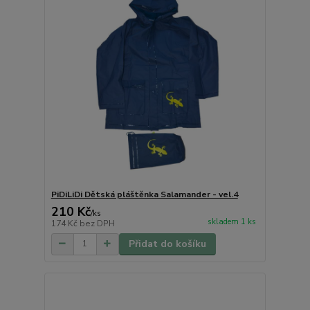
PiDiLiDi Dětská pláštěnka Salamander - vel.4
210 Kč
/
ks
skladem 1 ks
174 Kč
bez DPH
Přidat do košíku