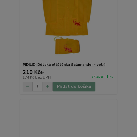
PiDiLiDi Dětská pláštěnka Salamander - vel.4
210 Kč
/
ks
skladem 1 ks
174 Kč
bez DPH
Přidat do košíku