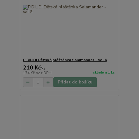
PiDiLiDi Dětská pláštěnka Salamander - vel.6
210 Kč
/
ks
skladem 1 ks
174 Kč
bez DPH
Přidat do košíku