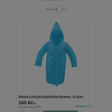
strana
z 1
Bighorn Dětská pláštěnka Panama - 6-8 let
160 Kč
/
ks
skladem 1 ks
132 Kč
bez DPH