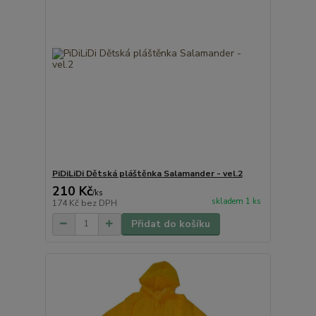
PiDiLiDi Dětská pláštěnka Salamander - vel.2
210 Kč
/
ks
skladem 1 ks
174 Kč
bez DPH
Přidat do košíku