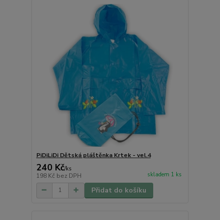
PiDiLiDi Dětská pláštěnka Krtek - vel.4
240 Kč
/
ks
skladem 1 ks
198 Kč
bez DPH
Přidat do košíku