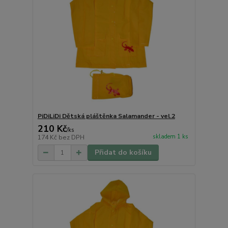
PiDiLiDi Dětská pláštěnka Salamander - vel.2
210 Kč
/
ks
skladem 1 ks
174 Kč
bez DPH
Přidat do košíku