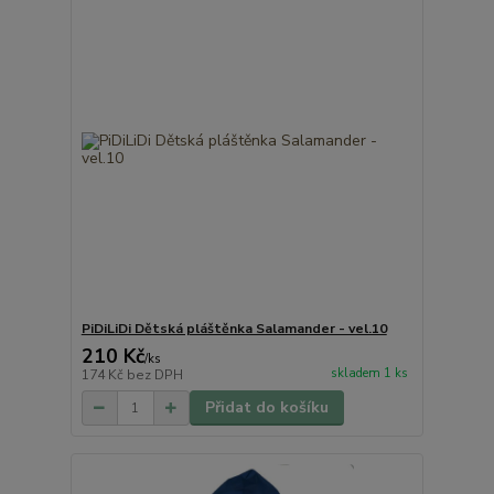
PiDiLiDi Dětská pláštěnka Salamander - vel.10
210 Kč
/
ks
skladem 1 ks
174 Kč
bez DPH
Přidat do košíku