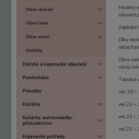
Modely ma
Obuv domácí
zároveň p
Obuv letní
Zapínání
Obuv zimní
Díky tec
oblasti p
Holinky
Obuv zalo
Dětské a kojenecké oblečení
vývoj no
Punčocháče
Tabulka v
Ponožky
vel..20 –
vel.21 –
Kočárky
vel.22 –
Kočárky, autosedačky -
příslušenství
vel.23 –
Kojenecké potřeby