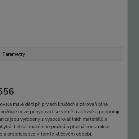
Parametry
556
la malé děti při prvních krůčcích a zároveň plně
umožňuje noze pohybovat se volně a aktivně a podporuje
cs jsou vyrobeny z vysoce kvalitních materiálů a
 pohybů. Lehká, extrémně pružná a plochá konstrukce
ace a propriocepce v tomto klíčovém období.