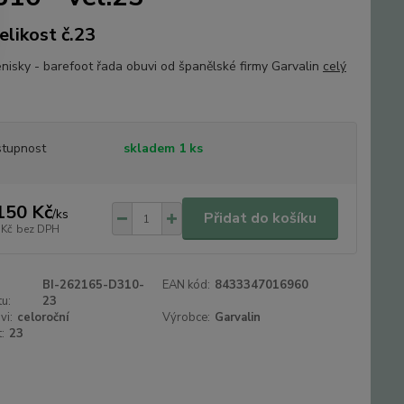
elikost č.23
tenisky - barefoot řada obuvi od španělské firmy Garvalin
celý
tupnost
skladem 1 ks
150 Kč
/
ks
Přidat do košíku
 Kč
bez DPH
BI-262165-D310-
EAN kód:
8433347016960
u:
23
vi:
celoroční
Výrobce:
Garvalin
:
23