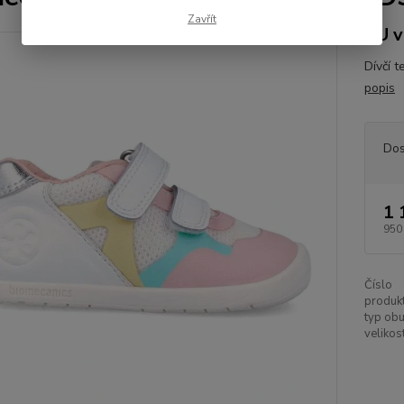
Zavřít
EU v
Dívčí 
popis
Dos
1 
950
Číslo
produkt
typ obu
velikost