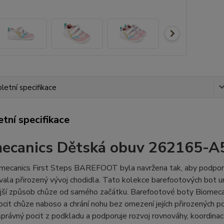
etní specifikace
tní specifikace
ecanics Dětská obuv 262165-A
ecanics First Steps BAREFOOT byla navržena tak, aby podporova
ala přirozený vývoj chodidla. Tato kolekce barefootových bot 
jší způsob chůze od samého začátku. Barefootové boty Biomecani
 pocit chůze naboso a chrání nohu bez omezení jejích přirozených
 správný pocit z podkladu a podporuje rozvoj rovnováhy, koordin