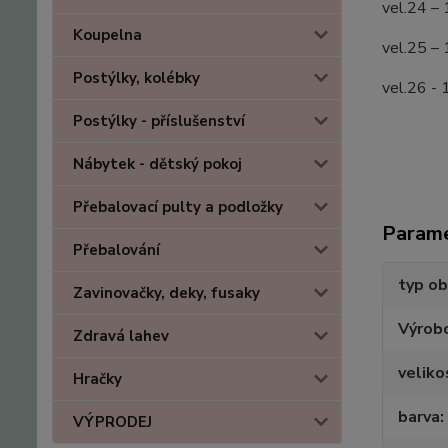
vel.24 –
Koupelna
vel.25 –
Postýlky, kolébky
vel.26 - 
Postýlky - příslušenství
Nábytek - dětský pokoj
Přebalovací pulty a podložky
Param
Přebalování
typ ob
Zavinovačky, deky, fusaky
Výrob
Zdravá lahev
veliko
Hračky
barva
VÝPRODEJ