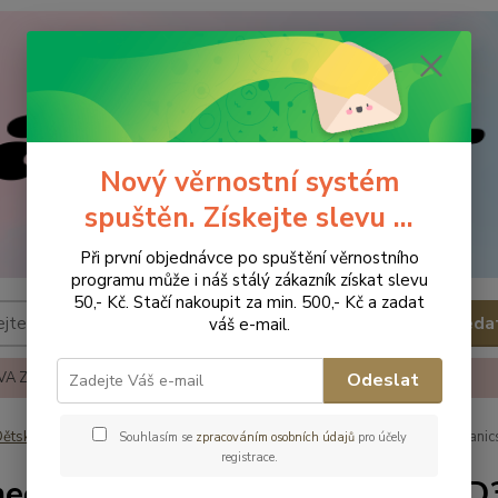
Nový věrnostní systém
spuštěn. Získejte slevu ...
Při první objednávce po spuštění věrnostního
programu může i náš stálý zákazník získat slevu
50,- Kč. Stačí nakoupit za min. 500,- Kč a zadat
Hleda
váš e-mail.
A ZBOŽÍ
REKLAMACE A VRÁCENÍ ZBOŹÍ
KONTAKTY
Odeslat
ětská obuv
Obuv celoroční
Obuv celoroční - vel.23
Biomecanic
Souhlasím se
zpracováním osobních údajů
pro účely
registrace.
ecanics Dětská obuv 262165-D3