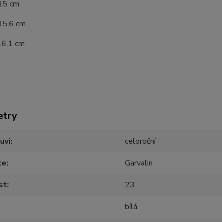
 15 cm
 15,6 cm
16,1 cm
etry
uvi
celoroční
ce
Garvalin
st
23
bílá