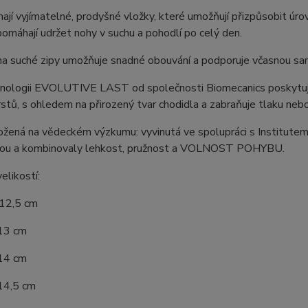
jí vyjímatelné, prodyšné vložky, které umožňují přizpůsobit ú
omáhají udržet nohy v suchu a pohodlí po celý den.
 na suché zipy umožňuje snadné obouvání a podporuje včasnou s
hnologii EVOLUTIVE LAST od společnosti Biomecanics poskytuje 
rstů, s ohledem na přirozený tvar chodidla a zabraňuje tlaku ne
žená na vědeckém výzkumu: vyvinutá ve spolupráci s Institutem
hou a kombinovaly lehkost, pružnost a VOLNOST POHYBU.
elikostí:
 12,5 cm
 13 cm
 14 cm
 14,5 cm