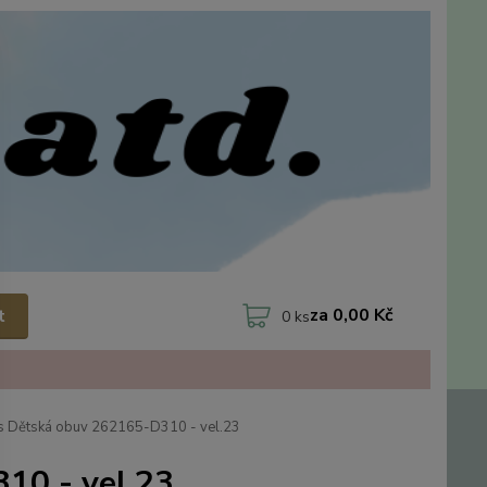
za
0,00 Kč
t
0
ks
s Dětská obuv 262165-D310 - vel.23
10 - vel.23