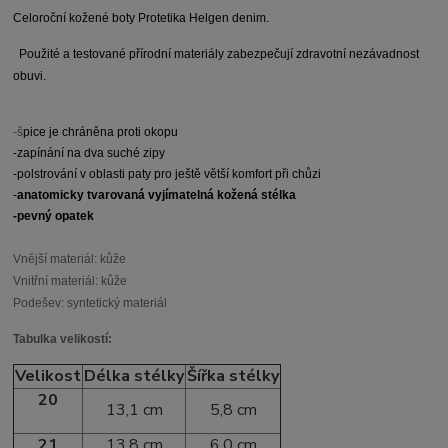
Celoroční kožené boty Protetika Helgen denim.
Použité a testované přírodní materiály zabezpečují zdravotní nezávadnost
obuvi.
-š
pice je chráněna proti okopu
-zapínání na dva suché zipy
-
polstrování v oblasti paty pro ještě větší komfort při chůzi
-
anatomicky tvarovaná vyjímatelná kožená stélka
-pevný opatek
Vnější materiál: kůže
Vnitřní materiál: kůže
Podešev: syntetický materiál
Tabulka velikostí:
Velikost
Délka stélky
Šířka stélky
20
13,1 cm
5,8 cm
21
13,8 cm
6,0 cm