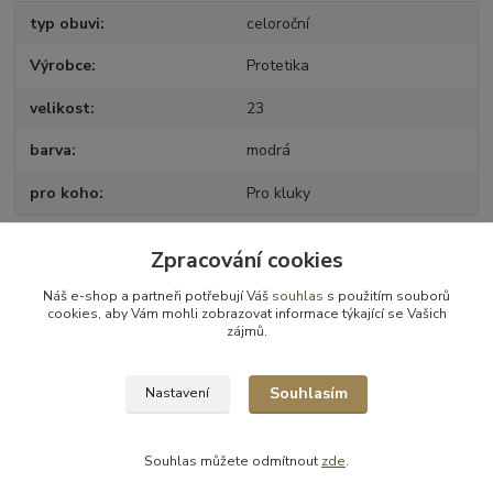
typ obuvi
celoroční
Výrobce
Protetika
velikost
23
barva
modrá
pro koho
Pro kluky
Zpracování cookies
Zboží zařazeno v kategoriích
Náš e-shop a partneři potřebují Váš
souhlas
s použitím souborů
cookies, aby Vám mohli zobrazovat informace týkající se Vašich
Obuv celoroční
zájmů.
Obuv celoroční - vel.23
Souhlasím
Nastavení
Souhlas můžete odmítnout
zde
.
Vytvořeno na
Eshop-rychle.cz