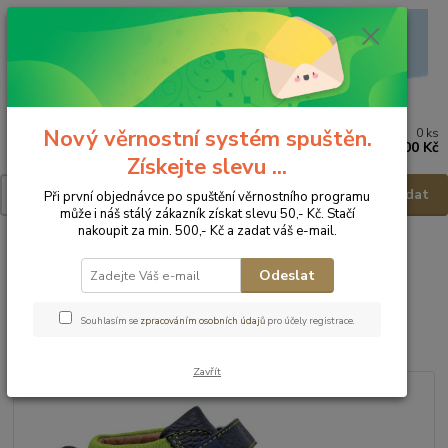
Nový věrnostní systém spuštěn.
0
ks
Menu
za
0,00 Kč
Získejte slevu ...
Hledat
Při první objednávce po spuštění věrnostního programu
může i náš stálý zákazník získat slevu 50,- Kč. Stačí
nakoupit za min. 500,- Kč a zadat váš e-mail.
Úvod
Dětská obuv
Obuv celoroční
Obuv celoroční - vel.23
Protetika Dětská obuv Helgen denim - vel.23
Odeslat
Protetika Dětská obuv Helgen
Souhlasím se
zpracováním osobních údajů
pro účely registrace.
denim - vel.23
Zavřít