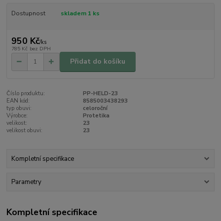
Dostupnost
skladem 1 ks
950 Kč
/
ks
785 Kč
bez DPH
Přidat do košíku
Číslo produktu:
PP-HELD-23
EAN kód:
8585003438293
typ obuvi:
celoroční
Výrobce:
Protetika
velikost:
23
velikost obuvi:
23
Kompletní specifikace
Parametry
Kompletní specifikace