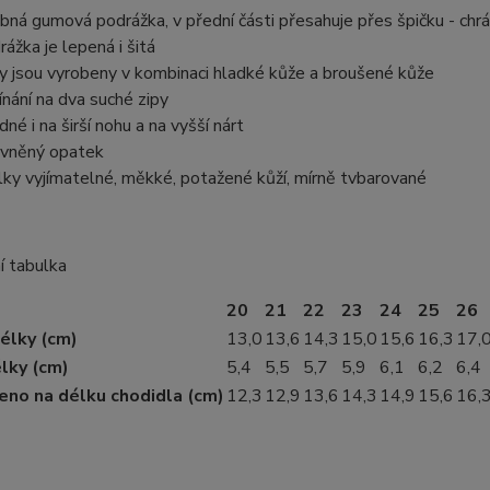
bná gumová podrážka, v přední části přesahuje přes špičku - chr
rážka je lepená i šitá
y jsou vyrobeny v kombinaci hladké kůže a broušené kůže
ínání na dva suché zipy
dné i na širší nohu a na vyšší nárt
vněný opatek
lky vyjímatelné, měkké, potažené kůží, mírně tvbarované
í tabulka
20
21
22
23
24
25
26
élky (cm)
13,0
13,6
14,3
15,0
15,6
16,3
17,
élky (cm)
5,4
5,5
5,7
5,9
6,1
6,2
6,4
eno na délku chodidla (cm)
12,3
12,9
13,6
14,3
14,9
15,6
16,