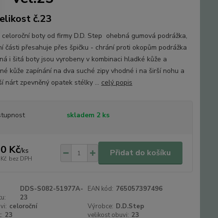
elikost č.23
 celoroční boty od firmy D.D. Step ohebná gumová podrážka,
ní části přesahuje přes špičku - chrání proti okopům podrážka
ená i šitá boty jsou vyrobeny v kombinaci hladké kůže a
né kůže zapínání na dva suché zipy vhodné i na širší nohu a
ší nárt zpevněný opatek stélky ...
celý popis
tupnost
skladem 2 ks
0 Kč
/
ks
Přidat do košíku
 Kč
bez DPH
DDS-S082-51977A-
EAN kód:
765057397496
u:
23
vi:
celoroční
Výrobce:
D.D.Step
:
23
velikost obuvi:
23