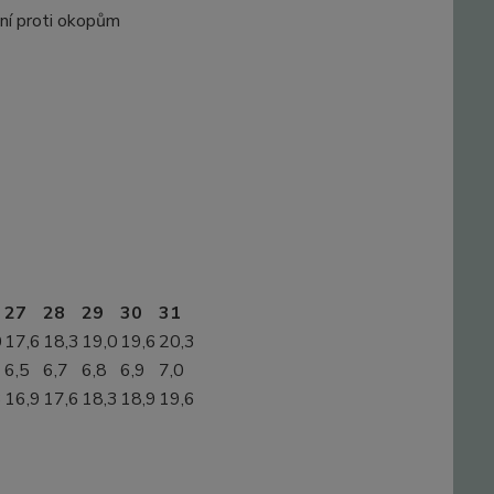
ání proti okopům
27
28
29
30
31
0
17,6
18,3
19,0
19,6
20,3
6,5
6,7
6,8
6,9
7,0
3
16,9
17,6
18,3
18,9
19,6