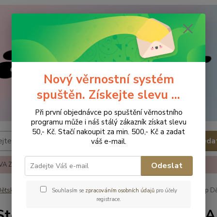
Nový věrnostní systém
spuštěn. Získejte slevu ...
Při první objednávce po spuštění věrnostního
programu může i náš stálý zákazník získat slevu
50,- Kč. Stačí nakoupit za min. 500,- Kč a zadat
Hleda
váš e-mail.
A ZBOŽÍ
REKLAMACE A VRÁCENÍ ZBOŹÍ
KONTAKTY
Odeslat
ětská obuv
Obuv celoroční
Obuv celoroční - vel.23
D.D.Step Dě
Souhlasím se
zpracováním osobních údajů
pro účely
registrace.
Step Dětská obuv S082-51977A 