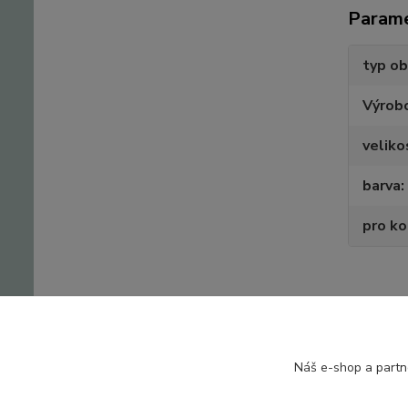
Param
typ ob
Výrob
veliko
barva
pro k
Zboží 
Náš e-shop a partn
Obuv 