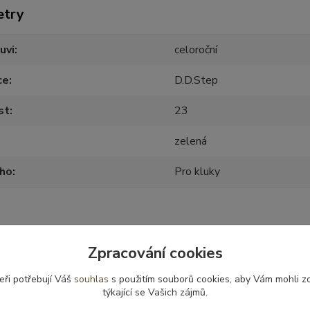
etry
uvi
celoroční
ce
D.D.Step
st
23
zelená
oho
Pro kluky
Zpracování cookies
zařazeno v kategoriích
eři potřebují Váš
souhlas
s použitím souborů cookies, aby Vám mohli z
celoroční
Obuv celoroční - vel.23
týkající se Vašich zájmů.