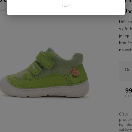
Zavřít
EU v
Dětské
v před
je lep
brouše
na vyš
Dos
99
818
Číslo
produkt
typ obu
velikost