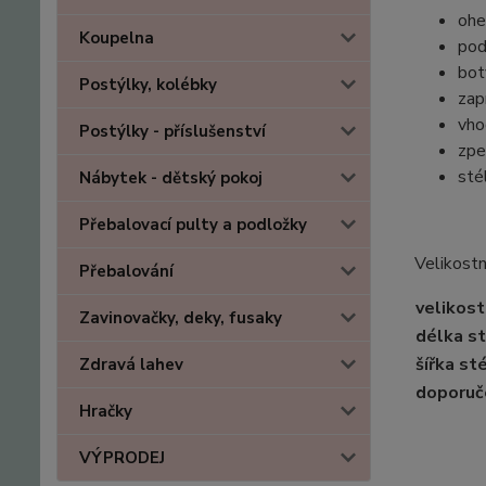
ohe
Koupelna
pod
bot
Postýlky, kolébky
zap
vho
Postýlky - příslušenství
zpe
sté
Nábytek - dětský pokoj
Přebalovací pulty a podložky
Velikostn
Přebalování
velikost
Zavinovačky, deky, fusaky
délka st
šířka st
Zdravá lahev
doporuč
Hračky
VÝPRODEJ