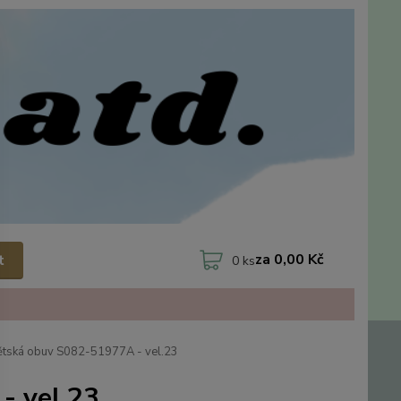
za
0,00 Kč
t
0
ks
tská obuv S082-51977A - vel.23
- vel.23