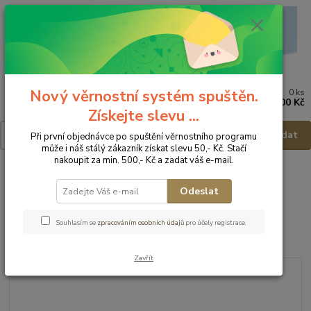
Nový věrnostní systém spuštěn.
0
ks
Menu
za
0,00 Kč
Získejte slevu ...
Hledat
Při první objednávce po spuštění věrnostního programu
může i náš stálý zákazník získat slevu 50,- Kč. Stačí
nakoupit za min. 500,- Kč a zadat váš e-mail.
Úvod
Dětská obuv
Obuv celoroční
Obuv celoroční - vel.23
Biomecanics Dětská obuv 262165-A556 - vel.23
Odeslat
Biomecanics Dětská obuv
Souhlasím se
zpracováním osobních údajů
pro účely registrace.
262165-A556 - vel.23
Zavřít