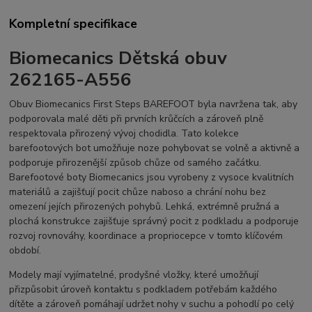
Kompletní specifikace
Biomecanics Dětská obuv
262165-A556
Obuv Biomecanics First Steps BAREFOOT byla navržena tak, aby
podporovala malé děti při prvních krůčcích a zároveň plně
respektovala přirozený vývoj chodidla. Tato kolekce
barefootových bot umožňuje noze pohybovat se volně a aktivně a
podporuje přirozenější způsob chůze od samého začátku.
Barefootové boty Biomecanics jsou vyrobeny z vysoce kvalitních
materiálů a zajišťují pocit chůze naboso a chrání nohu bez
omezení jejích přirozených pohybů. Lehká, extrémně pružná a
plochá konstrukce zajišťuje správný pocit z podkladu a podporuje
rozvoj rovnováhy, koordinace a propriocepce v tomto klíčovém
období.
Modely mají vyjímatelné, prodyšné vložky, které umožňují
přizpůsobit úroveň kontaktu s podkladem potřebám každého
dítěte a zároveň pomáhají udržet nohy v suchu a pohodlí po celý