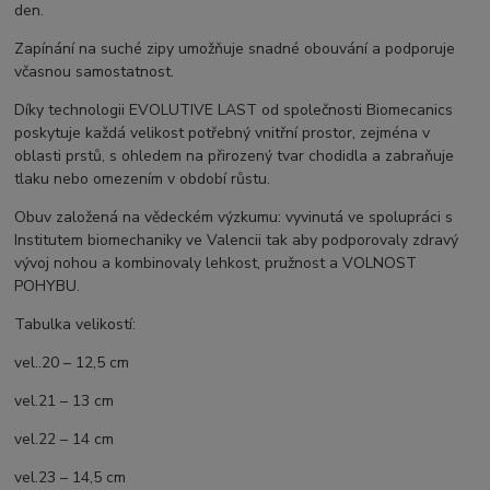
den.
Zapínání na suché zipy umožňuje snadné obouvání a podporuje
včasnou samostatnost.
Díky technologii EVOLUTIVE LAST od společnosti Biomecanics
poskytuje každá velikost potřebný vnitřní prostor, zejména v
oblasti prstů, s ohledem na přirozený tvar chodidla a zabraňuje
tlaku nebo omezením v období růstu.
Obuv založená na vědeckém výzkumu: vyvinutá ve spolupráci s
Institutem biomechaniky ve Valencii tak aby podporovaly zdravý
vývoj nohou a kombinovaly lehkost, pružnost a VOLNOST
POHYBU.
Tabulka velikostí:
vel..20 – 12,5 cm
vel.21 – 13 cm
vel.22 – 14 cm
vel.23 – 14,5 cm