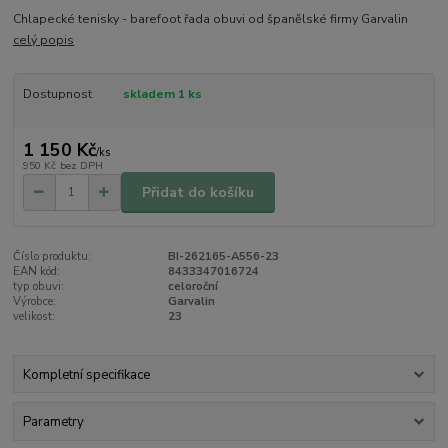
Chlapecké tenisky - barefoot řada obuvi od španělské firmy Garvalin
celý popis
Dostupnost
skladem 1 ks
1 150 Kč
/
ks
950 Kč
bez DPH
Přidat do košíku
Číslo produktu:
BI-262165-A556-23
EAN kód:
8433347016724
typ obuvi:
celoroční
Výrobce:
Garvalin
velikost:
23
Kompletní specifikace
Parametry