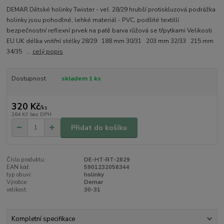
DEMAR Dětské holinky Twister - vel. 28/29 hrubší protiskluzová podrážka
holinky jsou pohodlné, lehké materiál - PVC, podšité textillí
bezpečnostní reflexní prvek na patě barva růžová se třpytkami Velikosti
EU UK délka vnitřní stélky 28/29 188 mm 30/31 203 mm 32/33 215 mm
34/35 ...
celý popis
Dostupnost
skladem 1 ks
320 Kč
/
ks
264 Kč
bez DPH
Přidat do košíku
Číslo produktu:
DE-HT-RT-2829
EAN kód:
5901232056344
typ obuvi:
holinky
Výrobce:
Demar
velikost:
30-31
Kompletní specifikace