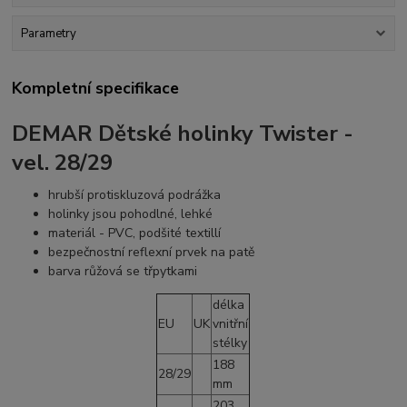
Parametry
Kompletní specifikace
DEMAR Dětské holinky Twister -
vel. 28/29
hrubší protiskluzová podrážka
holinky jsou pohodlné, lehké
materiál - PVC, podšité textillí
bezpečnostní reflexní prvek na patě
barva růžová se třpytkami
délka
EU
UK
vnitřní
stélky
188
28/29
mm
203