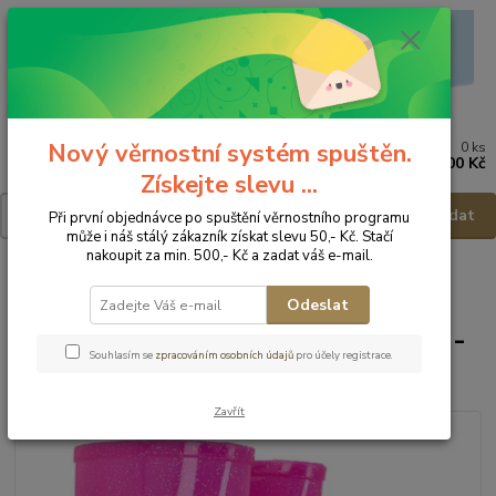
Nový věrnostní systém spuštěn.
0
ks
Menu
za
0,00 Kč
Získejte slevu ...
Hledat
Při první objednávce po spuštění věrnostního programu
může i náš stálý zákazník získat slevu 50,- Kč. Stačí
nakoupit za min. 500,- Kč a zadat váš e-mail.
Úvod
Dětská obuv
Holinky
DEMAR Dětské holinky Twister -
vel.28/29
Odeslat
DEMAR Dětské holinky Twister -
Souhlasím se
zpracováním osobních údajů
pro účely registrace.
vel.28/29
Zavřít