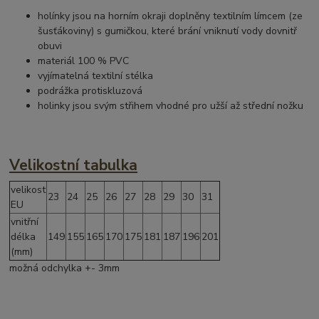
holínky jsou na horním okraji doplněny textilním límcem (ze
šusťákoviny) s gumičkou, které brání vniknutí vody dovnitř
obuvi
materiál 100 % PVC
vyjímatelná textilní stélka
podrážka protiskluzová
holinky jsou svým střihem vhodné pro užší až střední nožku
Velikostní tabulka
velikost
23
24
25
26
27
28
29
30
31
EU
vnitřní
délka
149
155
165
170
175
181
187
196
201
(mm)
možná odchylka +- 3mm