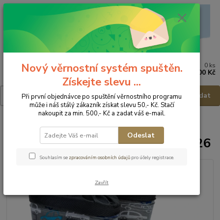
Nový věrnostní systém spuštěn.
0
ks
Menu
za
0,00 Kč
Získejte slevu ...
Hledat
Při první objednávce po spuštění věrnostního programu
může i náš stálý zákazník získat slevu 50,- Kč. Stačí
nakoupit za min. 500,- Kč a zadat váš e-mail.
Úvod
Dětská obuv
Holinky
WOJTYLKO Holínky Auta - vel.26
Odeslat
WOJTYLKO Holínky Auta - vel.26
Souhlasím se
zpracováním osobních údajů
pro účely registrace.
Zavřít