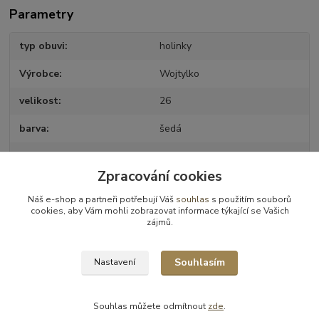
Parametry
typ obuvi
holinky
Výrobce
Wojtylko
velikost
26
barva
šedá
pro koho
Pro kluky
Zpracování cookies
Náš e-shop a partneři potřebují Váš
souhlas
s použitím souborů
cookies, aby Vám mohli zobrazovat informace týkající se Vašich
Zboží zařazeno v kategoriích
zájmů.
Holinky
Souhlasím
Nastavení
Souhlas můžete odmítnout
zde
.
Vytvořeno na
Eshop-rychle.cz