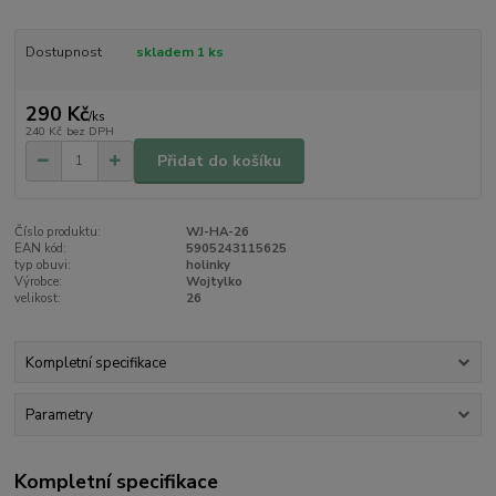
Dostupnost
skladem 1 ks
290 Kč
/
ks
240 Kč
bez DPH
Přidat do košíku
Číslo produktu:
WJ-HA-26
EAN kód:
5905243115625
typ obuvi:
holinky
Výrobce:
Wojtylko
velikost:
26
Kompletní specifikace
Parametry
Kompletní specifikace