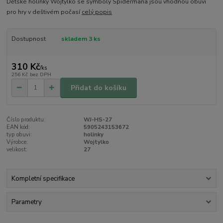
Dětské holínky Wojtylko se symboly Spidermana jsou vhodnou obuvi
pro hry v deštivém počasí
celý popis
Dostupnost
skladem 3 ks
310 Kč
/
ks
256 Kč
bez DPH
Přidat do košíku
Číslo produktu:
WJ-HS-27
EAN kód:
5905243153672
typ obuvi:
holinky
Výrobce:
Wojtylko
velikost:
27
Kompletní specifikace
Parametry