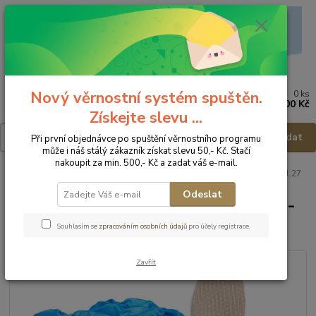
Nový věrnostní systém spuštěn.
0
ks
Menu
za
0,00 Kč
Získejte slevu ...
Hledat
Při první objednávce po spuštění věrnostního programu
může i náš stálý zákazník získat slevu 50,- Kč. Stačí
nakoupit za min. 500,- Kč a zadat váš e-mail.
Úvod
Dětská obuv
Holinky
WOJTYLKO Holínky Spiderman - vel.27
Odeslat
WOJTYLKO Holínky Spiderman -
vel.27
Souhlasím se
zpracováním osobních údajů
pro účely registrace.
Zavřít