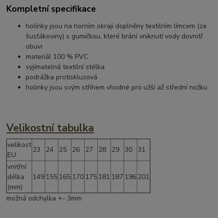
Kompletní specifikace
holínky jsou na horním okraji doplněny textilním límcem (ze
šusťákoviny) s gumičkou, které brání vniknutí vody dovnitř
obuvi
materiál 100 % PVC
vyjímatelná textilní stélka
podrážka protiskluzová
holinky jsou svým střihem vhodné pro užší až střední nožku
Velikostní tabulka
velikost
23
24
25
26
27
28
29
30
31
EU
vnitřní
délka
149
155
165
170
175
181
187
196
201
(mm)
možná odchylka +- 3mm