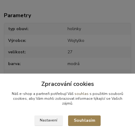
Parametry
typ obuvi
holinky
Výrobce
Wojtylko
velikost
27
barva
modrá
pro koho
Pro kluky
Zpracování cookies
Náš e-shop a partneři potřebují Váš
souhlas
s použitím souborů
cookies, aby Vám mohli zobrazovat informace týkající se Vašich
Zboží zařazeno v kategoriích
zájmů.
Holinky
Souhlasím
Nastavení