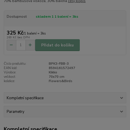
70% bambusová viskóza, 30% bavlna
celý popis
Dostupnost
skladem 1 1 balení = 3ks
325 Kč
/
1 balení = 3ks
269 Kč
bez DPH
Přidat do košíku
Číslo produktu:
BPK3-FBB-3
EAN kód:
8594161572497
Výrobce:
Kikko
velikost:
70x70 cm
kolekce:
Flowers&Birds
Kompletní specifikace
Parametry
Kompletní specifikace