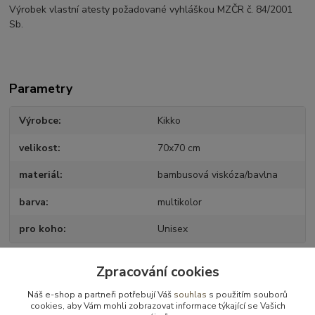
Výrobek vlastní atesty požadované vyhláškou MZČR č. 84/2001
Sb.
Parametry
Výrobce
Kikko
velikost
70x70 cm
materiál
bambusová viskóza/bavlna
barva
multikolor
pro koho
Unisex
Zpracování cookies
Zboží zařazeno v kategoriích
Náš e-shop a partneři potřebují Váš
souhlas
s použitím souborů
cookies, aby Vám mohli zobrazovat informace týkající se Vašich
Přebalování