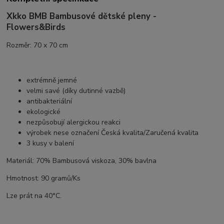
Xkko BMB Bambusové dětské pleny -
Flowers&Birds
Rozměr: 70 x 70 cm
extrémně jemné
velmi savé (díky dutinné vazbě)
antibakteriální
ekologické
nezpůsobují alergickou reakci
výrobek nese označení Česká kvalita/Zaručená kvalita
3 kusy v balení
Materiál: 70% Bambusová viskoza, 30% bavlna
Hmotnost: 90 gramů/Ks
Lze prát na 40°C.