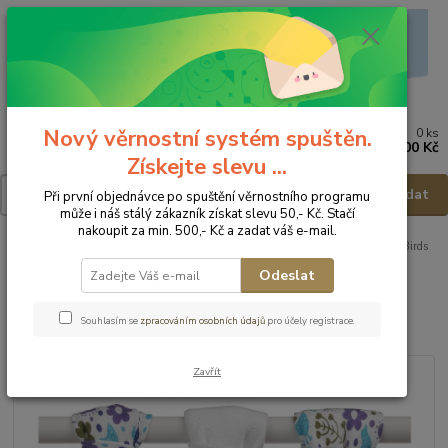
Nový věrnostní systém spuštěn.
0
ks
Menu
za
0,00 Kč
Získejte slevu ...
Hledat
Při první objednávce po spuštění věrnostního programu
může i náš stálý zákazník získat slevu 50,- Kč. Stačí
nakoupit za min. 500,- Kč a zadat váš e-mail.
Úvod
Přebalování
XKKO BMB Bambusové dětské pleny - Flowers&Birds
Odeslat
XKKO BMB Bambusové dětské
pleny - Flowers&Birds
Souhlasím se
zpracováním osobních údajů
pro účely registrace.
Zavřít