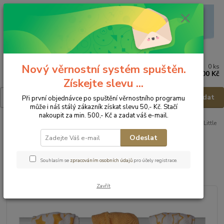
Nový věrnostní systém spuštěn.
0
ks
Menu
za
0,00 Kč
Získejte slevu ...
Hledat
Při první objednávce po spuštění věrnostního programu
může i náš stálý zákazník získat slevu 50,- Kč. Stačí
nakoupit za min. 500,- Kč a zadat váš e-mail.
Úvod
Přebalování
Pleny
XKKO BMB Bambusové dětské pleny - Little
Stars
Odeslat
XKKO BMB Bambusové dětské
Souhlasím se
zpracováním osobních údajů
pro účely registrace.
pleny - Little Stars
Zavřít