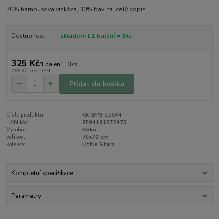
70% bambusová viskóza, 30% bavlna.
celý popis
Dostupnost
skladem 1 1 balení = 3ks
325 Kč
/
1 balení = 3ks
269 Kč
bez DPH
Přidat do košíku
Číslo produktu:
KK-BP3-LSOM
EAN kód:
8594161572473
Výrobce:
Kikko
velikost:
70x70 cm
kolekce:
Little Stars
Kompletní specifikace
Parametry