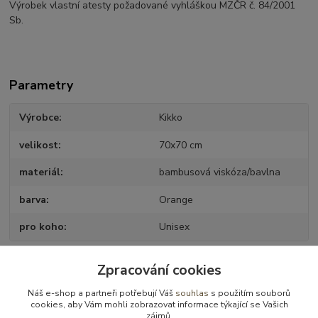
Výrobek vlastní atesty požadované vyhláškou MZČR č. 84/2001
Sb.
Parametry
Výrobce
Kikko
velikost
70x70 cm
materiál
bambusová viskóza/bavlna
barva
Orange
pro koho
Unisex
Zpracování cookies
Zboží zařazeno v kategoriích
Náš e-shop a partneři potřebují Váš
souhlas
s použitím souborů
cookies, aby Vám mohli zobrazovat informace týkající se Vašich
Přebalování
zájmů.