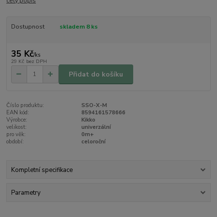
celý popis
Dostupnost
skladem 8 ks
35 Kč
/
ks
29 Kč
bez DPH
Přidat do košíku
Číslo produktu:
SSO-X-M
EAN kód:
8594161578666
Výrobce:
Kikko
velikost:
univerzální
pro věk:
0m+
období:
celoroční
Kompletní specifikace
Parametry