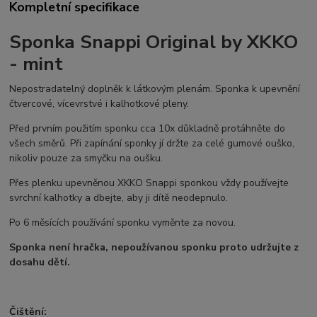
Kompletní specifikace
Sponka Snappi Original by XKKO
- mint
Nepostradatelný doplněk k látkovým plenám. Sponka k upevnění
čtvercové, vícevrstvé i kalhotkové pleny.
Před prvním použitím sponku cca 10x důkladně protáhněte do
všech směrů. Při zapínání sponky jí držte za celé gumové ouško,
nikoliv pouze za smyčku na oušku.
Přes plenku upevněnou XKKO Snappi sponkou vždy používejte
svrchní kalhotky a dbejte, aby ji dítě neodepnulo.
Po 6 měsících používání sponku vyměnte za novou.
Sponka není hračka, nepoužívanou sponku proto udržujte z
dosahu dětí.
Čištění: