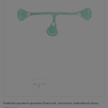
Praktická sponka k upevnění čtvercové, vícevrstvé i kalhotkové pleny.