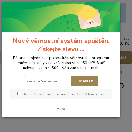
Nový věrnostní systém spuštěn.
0
ks
Menu
za
0,00 Kč
Získejte slevu ...
Hledat
Při první objednávce po spuštění věrnostního programu
může i náš stálý zákazník získat slevu 50,- Kč. Stačí
nakoupit za min. 500,- Kč a zadat váš e-mail.
Úvod
Přebalování
Pleny
Sponka Snappi Original by XKKO - mint
Odeslat
Sponka Snappi Original by XKKO
- mint
Souhlasím se
zpracováním osobních údajů
pro účely registrace.
Zavřít