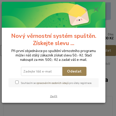
Nový věrnostní systém spuštěn.
0
ks
Menu
za
0,00 Kč
Získejte slevu ...
Hledat
Při první objednávce po spuštění věrnostního programu
může i náš stálý zákazník získat slevu 50,- Kč. Stačí
nakoupit za min. 500,- Kč a zadat váš e-mail.
Úvod
Dětské a kojenecké oblečení
Soupravy do porodnice
Koala Dívčí
kojenecká spouprava Moon - vel.56
Odeslat
Koala Dívčí kojenecká spouprava
Souhlasím se
zpracováním osobních údajů
pro účely registrace.
Moon - vel.56
Zavřít