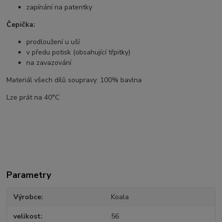
zapínání na patentky
Čepička:
prodloužení u uší
v předu potisk (obsahující třpitky)
na zavazování
Materiál všech dílů soupravy: 100% bavlna
Lze prát na 40°C
Parametry
Výrobce
Koala
velikost
56