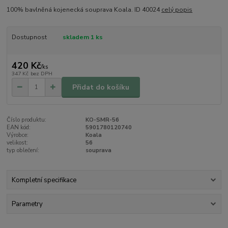
100% bavlněná kojenecká souprava Koala. ID 40024
celý popis
Dostupnost
skladem 1 ks
420 Kč
/
ks
347 Kč
bez DPH
Přidat do košíku
Číslo produktu:
KO-SMR-56
EAN kód:
5901780120740
Výrobce:
Koala
velikost:
56
typ oblečení:
souprava
Kompletní specifikace
Parametry