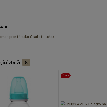
žení
mok.prostěradlo Scarlet - leták
jící zboží
8
Akce