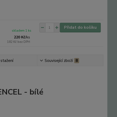
Přidat do košíku
skladem 1 ks
220 Kč
/
ks
182 Kč
bez DPH
 stažení
Související zboží
8
ENCEL - bílé