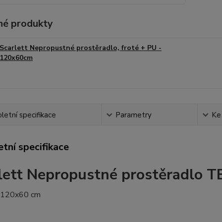
é produkty
Scarlett Nepropustné prostěradlo, froté + PU -
120x60cm
etní specifikace
Parametry
Ke
tní specifikace
lett Nepropustné prostěradlo T
120x60 cm