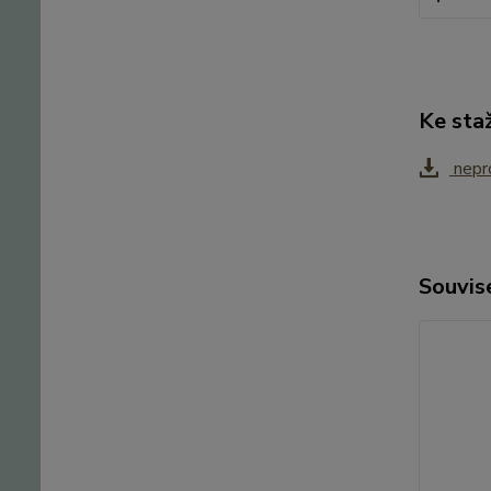
Ke sta
nepro
Souvise