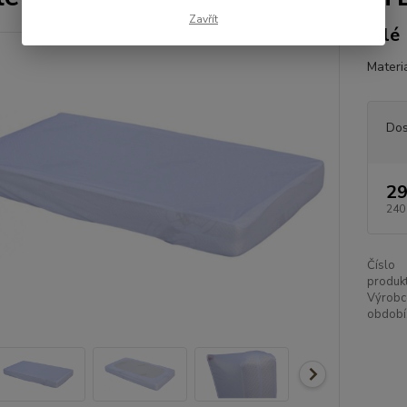
Zavřít
bílé
Materi
Dos
29
240
Číslo
produkt
Výrobc
období