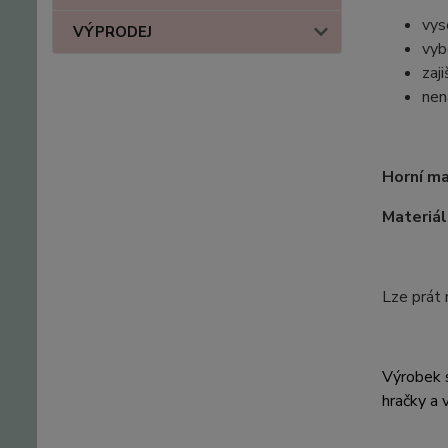
vys
VÝPRODEJ
vyb
zaj
nen
Horní ma
Materiál
Lze prát 
Výrobek s
hračky a 