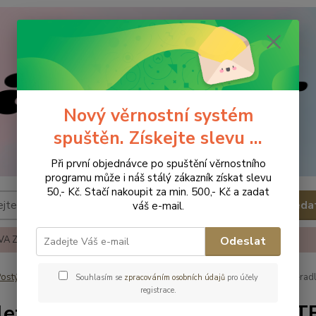
Nový věrnostní systém
spuštěn. Získejte slevu ...
Při první objednávce po spuštění věrnostního
programu může i náš stálý zákazník získat slevu
50,- Kč. Stačí nakoupit za min. 500,- Kč a zadat
Hleda
váš e-mail.
A ZBOŽÍ
REKLAMACE A VRÁCENÍ ZBOŹÍ
KONTAKTY
Odeslat
ostýlky - příslušenství
Prostěradla
Scarlett Nepropustné prostěra
Souhlasím se
zpracováním osobních údajů
pro účely
registrace.
lett Nepropustné prostěradlo 