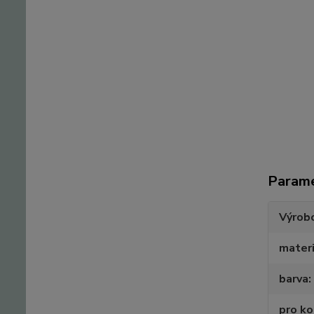
Param
Výrob
materi
barva
pro k