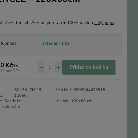
ál: 75% Tencel, 25% polyuretan + 100% bavlna
celý popis
tupnost
skladem 1 ks
0 Kč
/
ks
Přidat do košíku
 Kč
bez DPH
SC-PN-CMTB-
EAN kód:
8595244413515
u:
12060
e:
Scarlett
rozměr:
120x60 cm
:
celoroční