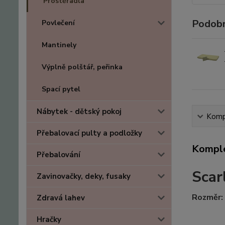
Prostěradla
Podobn
Povlečení
Mantinely
Výplně polštář, peřinka
Spací pytel
Nábytek - dětský pokoj
Kompl
Přebalovací pulty a podložky
Komple
Přebalování
Scar
Zavinovačky, deky, fusaky
Rozměr:
Zdravá lahev
Hračky