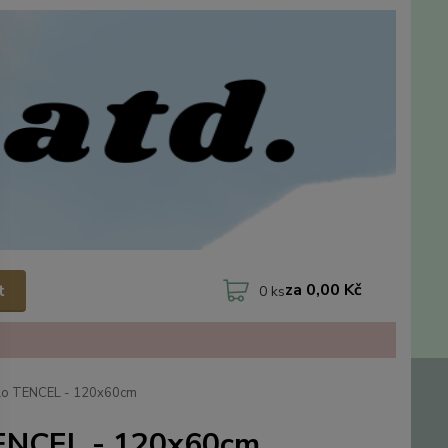
za
0,00 Kč
t
0
ks
dlo TENCEL - 120x60cm
TENCEL - 120x60cm