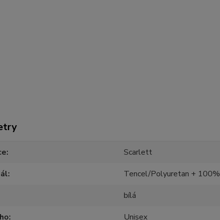
etry
ce
Scarlett
ál
Tencel/Polyuretan + 100%
bílá
oho
Unisex