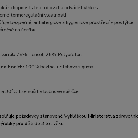
oká schopnost absorobovat a odvádět vlhkost
orné termoregulační vlastnosti
išťuje bezpečné, antialergické a hygienické prostředí v postýlce
áročné na údržbu
teriál:
75% Tencel, 25% Polyuretan
 na bocích:
100% bavlna + stahovací guma
na 30°C. Lze sušit v bubnové sušičce.
plňuje požadavky stanovené Vyhláškou Ministerstva zdravotnict
výrobky pro děti do 3 let věku.