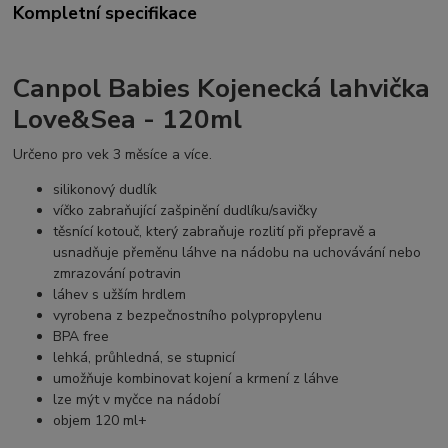
Kompletní specifikace
Canpol Babies Kojenecká lahvička
Love&Sea - 120ml
Určeno pro vek 3 měsíce a více.
silikonový dudlík
víčko zabraňující zašpinění dudlíku/savičky
těsnící kotouč, který zabraňuje rozlití při přepravě a
usnadňuje přeměnu láhve na nádobu na uchovávání nebo
zmrazování potravin
láhev s užším hrdlem
vyrobena z bezpečnostního polypropylenu
BPA free
lehká, průhledná, se stupnicí
umožňuje kombinovat kojení a krmení z láhve
lze mýt v myčce na nádobí
objem 120 ml+