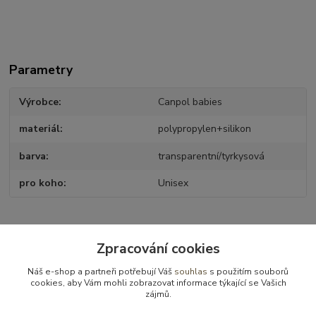
Parametry
Výrobce
Canpol babies
materiál
polypropylen+silikon
barva
transparentní/tyrkysová
pro koho
Unisex
Zboží zařazeno v kategoriích
Zpracování cookies
Kojenecké potřeby
Náš e-shop a partneři potřebují Váš
souhlas
s použitím souborů
cookies, aby Vám mohli zobrazovat informace týkající se Vašich
Krmení
zájmů.
Kojenecké lahve, lahve, hrnečky ...