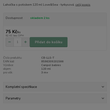
Lahvička s potiskem 120 ml Love&Sea - tyrkysová.
celý popis
Dostupnost
skladem 2 ks
75 Kč
/
ks
62 Kč
bez DPH
Přidat do košíku
Číslo produktu:
CB-LLS-T
EAN kód:
8596309201566
Výrobce:
Canpol babies
objem:
120 ml
pro věk:
3 m+
Kompletní specifikace
Parametry