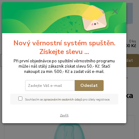
Nový věrnostní systém spuštěn.
0
ks
Menu
za
0,00 Kč
Získejte slevu ...
Hledat
Při první objednávce po spuštění věrnostního programu
může i náš stálý zákazník získat slevu 50,- Kč. Stačí
nakoupit za min. 500,- Kč a zadat váš e-mail.
Úvod
Kojenecké potřeby
Krmení
Kojenecké lahve, lahve, hrnečky ...
Canpol Babies Kojenecká lahvička Love and Sea 120ml - 3m+
Odeslat
Canpol Babies Kojenecká lahvička
Souhlasím se
zpracováním osobních údajů
pro účely registrace.
Love and Sea 120ml - 3m+
Zavřít