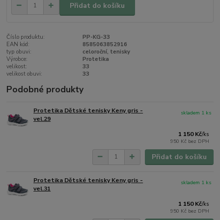
Přidat do košíku
Číslo produktu:
PP-KG-33
EAN kód:
8585063852916
typ obuvi:
celoroční, tenisky
Výrobce:
Protetika
velikost:
33
velikost obuvi:
33
Podobné produkty
Protetika Dětské tenisky Keny gris -
skladem 1 ks
vel.29
1 150 Kč
/
ks
950 Kč
bez DPH
Přidat do košíku
Protetika Dětské tenisky Keny gris -
skladem 1 ks
vel.31
1 150 Kč
/
ks
950 Kč
bez DPH