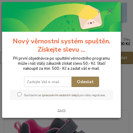
Nový věrnostní systém spuštěn.
0
ks
Menu
za
0,00 Kč
Získejte slevu ...
Hledat
Při první objednávce po spuštění věrnostního programu
může i náš stálý zákazník získat slevu 50,- Kč. Stačí
nakoupit za min. 500,- Kč a zadat váš e-mail.
Úvod
Dětská obuv
Obuv celoroční
Obuv celoroční - vel.33
Protetika Dětské tenisky Keny gris - vel.33
Odeslat
Protetika Dětské tenisky Keny
Souhlasím se
zpracováním osobních údajů
pro účely registrace.
gris - vel.33
Zavřít