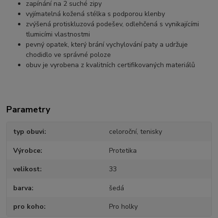
zapínání na 2 suché zipy
vyjímatelná kožená stélka s podporou klenby
zvýšená protiskluzová podešev, odlehčená s vynikajícími
tlumicími vlastnostmi
pevný opatek, který brání vychylování paty a udržuje
chodidlo ve správné poloze
obuv je vyrobena z kvalitních certifikovaných materiálů
Parametry
typ obuvi
celoroční, tenisky
Výrobce
Protetika
velikost
33
barva
šedá
pro koho
Pro holky