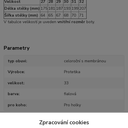
Velikost
27
28
29
30
31
32
Délka stélky (mm)
175
181
187
193
199
207
Šířka stélky (mm)
64
65
67
68
70
71
V tabulce velikostí je uveden
vnitřní rozměr
boty.
Parametry
typ obuvi
celoroční s membránou
Výrobce
Protetika
velikost
33
barva
fialová
pro koho
Pro holky
Zpracování cookies