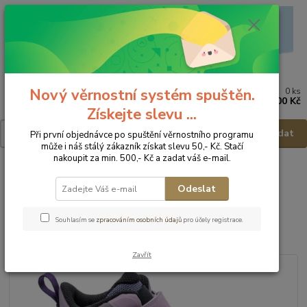
Nový věrnostní systém spuštěn.
0
ks
Menu
za
0,00 Kč
Získejte slevu ...
Hledat
Při první objednávce po spuštění věrnostního programu
může i náš stálý zákazník získat slevu 50,- Kč. Stačí
nakoupit za min. 500,- Kč a zadat váš e-mail.
Úvod
Dětská obuv
Obuv celoroční
Obuv celoroční - vel.33
Protetika Dětská obuv s membránou Alka - vel.33
Odeslat
Protetika Dětská obuv s
Souhlasím se
zpracováním osobních údajů
pro účely registrace.
membránou Alka - vel.33
Zavřít