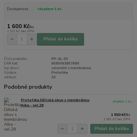
Dostupnost
skladem 1 ks
1 600 Kč
/
ks
1 322 Kč
bez DPH
Přidat do košíku
Číslo produktu:
PP-AL-33
EAN kód:
8585063857690
typ obuvi:
celoroční s membránou
Výrobce:
Protetika
velikost:
33
Podobné produkty
Protetika Dětská obuv s membránou
skladem 1 ks
Alka - vel.28
1 550 Kč
/
ks
1 281 Kč
bez DPH
Přidat do košíku