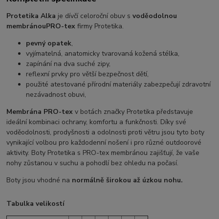
Protetika Alka
je dívčí celoroční obuv s
voděodolnou
membránou
PRO-tex
firmy Protetika.
pevný opatek
,
vyjímatelná, anatomicky tvarovaná kožená stélka,
zapínání na dva suché zipy,
reflexní prvky pro větší bezpečnost dětí,
použité atestované přírodní materiály zabezpečují zdravotní
nezávadnost obuvi,
Membrána PRO-tex
v botách značky Protetika představuje
ideální kombinaci ochrany, komfortu a funkčnosti. Díky své
voděodolnosti, prodyšnosti a odolnosti proti větru jsou tyto boty
vynikající volbou pro každodenní nošení i pro různé outdoorové
aktivity. Boty Protetika s PRO-tex membránou zajišťují, že vaše
nohy zůstanou v suchu a pohodlí bez ohledu na počasí.
Boty jsou vhodné na
normálně širokou až úzkou nohu.
Tabulka velikostí