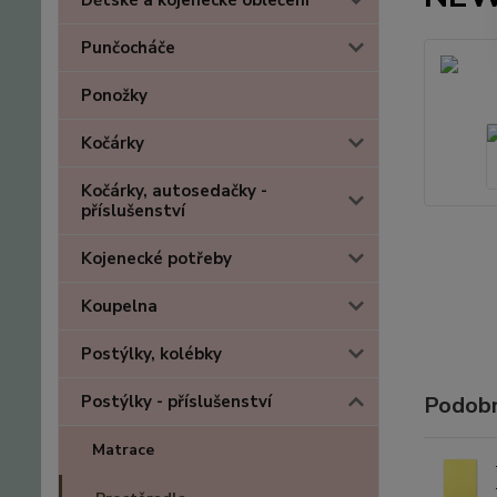
Dětské a kojenecké oblečení
Punčocháče
Ponožky
Kočárky
Kočárky, autosedačky -
příslušenství
Kojenecké potřeby
Koupelna
Postýlky, kolébky
Postýlky - příslušenství
Podobn
Matrace