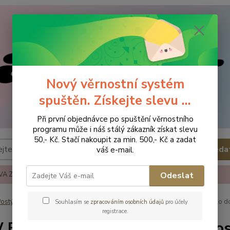
Nový věrnostní systém
spuštěn. Získejte slevu ...
Při první objednávce po spuštění věrnostního
programu může i náš stálý zákazník získat slevu
50,- Kč. Stačí nakoupit za min. 500,- Kč a zadat
Hleda
váš e-mail.
A ZBOŽÍ
REKLAMACE A VRÁCENÍ ZBOŹÍ
KONTAKTY
Odeslat
ostýlky - příslušenství
Prostěradla
NEW BABY Froté prostěradlo d
Souhlasím se
zpracováním osobních údajů
pro účely
registrace.
BABY Froté prostěradlo do pos