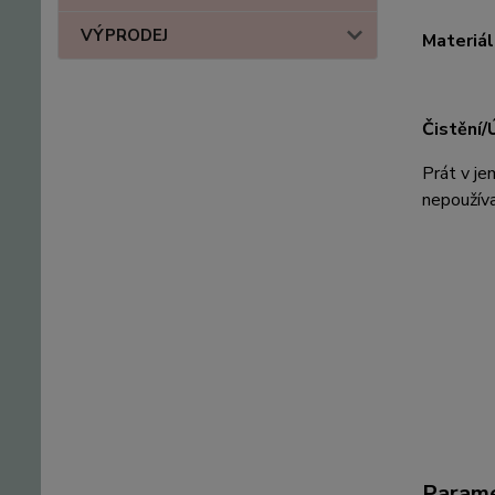
VÝPRODEJ
Materiál
Čistění/
Prát v je
nepoužíva
Param