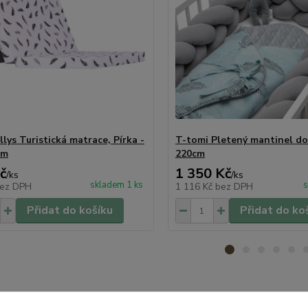
lys Turistická matrace, Pírka -
T-tomi Pletený mantinel do
cm
220cm
č
1 350 Kč
/
ks
/
ks
skladem 1 ks
s
ez DPH
1 116 Kč
bez DPH
Přidat do košíku
Přidat do ko