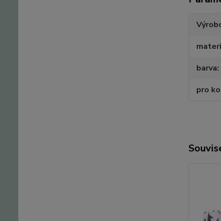
Výrob
materi
barva
pro k
Souvise