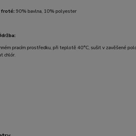
 froté:
90% bavlna, 10% polyester
Údržba:
mném pracím prostředku, při teplotě 40°C, sušit v zavěšené polo
t chlór.
etry