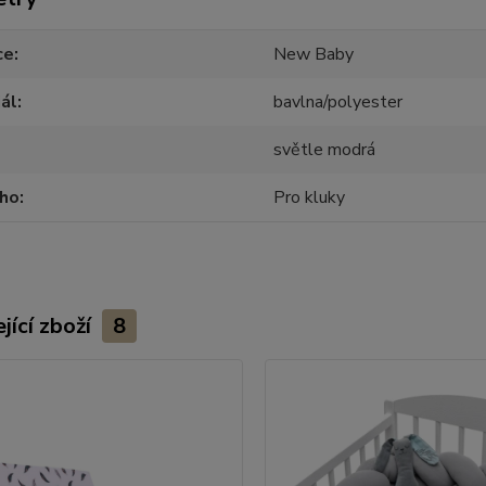
ce
New Baby
ál
bavlna/polyester
světle modrá
oho
Pro kluky
jící zboží
8