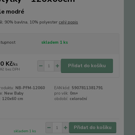
le modré
ál: 90% bavlna, 10% polyester
celý popis
tupnost
skladem 1 ks
0 Kč
/
ks
Přidat do košíku
 Kč
bez DPH
roduktu:
NB-PFM-12060
EAN kód:
5907811381791
e:
New Baby
pro věk:
0m+
:
120x60 cm
období:
celoroční
Přidat do košíku
skladem 1 ks