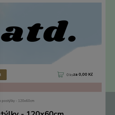
za
0,00 Kč
t
0
ks
o postýlky - 120x60cm
týlky - 120x60cm