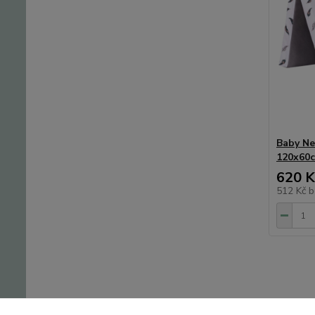
Baby Nel
120x60
620 K
512 Kč
b