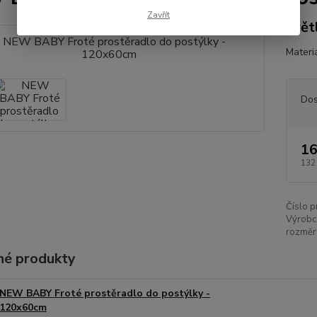
Zavřít
svět
Materi
Dos
16
132
Číslo p
Výrobc
rozměr
é produkty
NEW BABY Froté prostěradlo do postýlky -
120x60cm