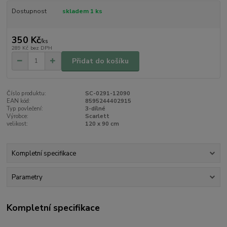
Dostupnost
skladem 1 ks
350 Kč
/
ks
289 Kč
bez DPH
Přidat do košíku
Číslo produktu:
SC-0291-12090
EAN kód:
8595244402915
Typ povlečení:
3-dílné
Výrobce:
Scarlett
velikost:
120 x 90 cm
Kompletní specifikace
Parametry
Kompletní specifikace