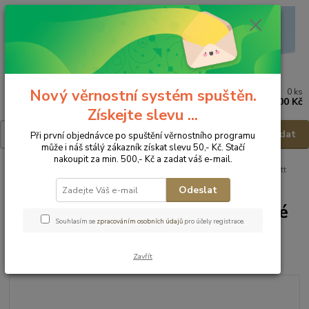
Nový věrnostní systém spuštěn.
0
ks
Menu
za
0,00 Kč
Získejte slevu ...
Hledat
Při první objednávce po spuštění věrnostního programu
může i náš stálý zákazník získat slevu 50,- Kč. Stačí
nakoupit za min. 500,- Kč a zadat váš e-mail.
Úvod
Postýlky - příslušenství
Povlečení
Povlečení 3ks
Scarlett
Dětské povlečení 3dílné - 120x90cm/40x60cm
Odeslat
Scarlett Dětské povlečení 3dílné
Souhlasím se
zpracováním osobních údajů
pro účely registrace.
- 120x90cm/40x60cm
Zavřít
Akce