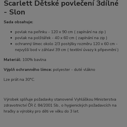
Scarlett Dětské povlečení 3dílné
- Slon
Sada obsahuje:
povlak na peřinku - 120 x 90 cm ( zapínání na zip )
povlak na polštářek - 40 x 60 cm ( zapínání na zip )
ochranný límec okolo 2/3 postýlky rozměru 120 x 60 cm -
nejvyšší bod v záhlaví 39 cm ( textilní úvazy k připevnění )
Materiál:
100% bavlna
Výplň ochranného límce:
polyester - duté vlákno
Lze prát na 30°C.
Výrobek splňuje požadavky stanovené Vyhláškou Ministerstva
zdravotnictví ČR č. 84/2001 Sb., o hygienických požadavcích na
hračky a výrobky pro děti ve věku do 3 let.