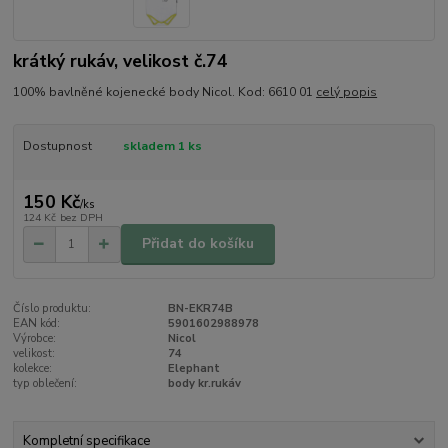
krátký rukáv, velikost č.74
100% bavlněné kojenecké body Nicol. Kod: 6610 01
celý popis
Dostupnost
skladem 1 ks
150 Kč
/
ks
124 Kč
bez DPH
Přidat do košíku
Číslo produktu:
BN-EKR74B
EAN kód:
5901602988978
Výrobce:
Nicol
velikost:
74
kolekce:
Elephant
typ oblečení:
body kr.rukáv
Kompletní specifikace