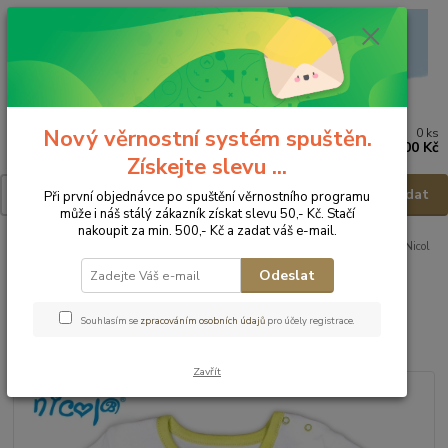
Nový věrnostní systém spuštěn.
0
ks
Menu
za
0,00 Kč
Získejte slevu ...
Hledat
Při první objednávce po spuštění věrnostního programu
může i náš stálý zákazník získat slevu 50,- Kč. Stačí
nakoupit za min. 500,- Kč a zadat váš e-mail.
Úvod
Dětské a kojenecké oblečení
Body
Body - krátký rukáv
Nicol
Kojenecké body Slon - vel.74
Odeslat
Nicol Kojenecké body Slon -
Souhlasím se
zpracováním osobních údajů
pro účely registrace.
vel.74
Zavřít