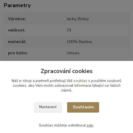
Parametry
Výrobce
Jacky-Boley
velikost
74
materiál
100% Bavlna
pro koho
Unisex
Zpracování cookies
Zboží zařazeno v kategoriích
Náš e-shop a partneři potřebují Váš
souhlas
s použitím souborů
cookies, aby Vám mohli zobrazovat informace týkající se Vašich
Dětské a kojenecké oblečení
zájmů.
Dupačky
Souhlasím
Nastavení
Souhlas můžete odmítnout
zde
.
Vytvořeno na
Eshop-rychle.cz