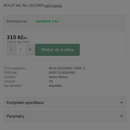
BOLEY Art. No: 6222900
celý popis
Dostupnost
skladem 1 ks
310 Kč
/
ks
256 Kč
bez DPH
Přidat do košíku
Číslo produktu:
JB-D-6222900-7480-2
EAN kód:
4001742826480
Výrobce:
Jacky-Boley
velikost:
74
typ oblečení:
dupačky
Kompletní specifikace
Parametry