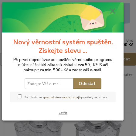
Nový věrnostní systém spuštěn.
0
ks
Menu
za
0,00 Kč
Získejte slevu ...
Hledat
Při první objednávce po spuštění věrnostního programu
může i náš stálý zákazník získat slevu 50,- Kč. Stačí
nakoupit za min. 500,- Kč a zadat váš e-mail.
Úvod
Dětské a kojenecké oblečení
Dupačky
BOLEY Kojenecké dupačky
6222900 - vel.74/80
Odeslat
BOLEY Kojenecké dupačky
Souhlasím se
zpracováním osobních údajů
pro účely registrace.
6222900 - vel.74/80
Zavřít