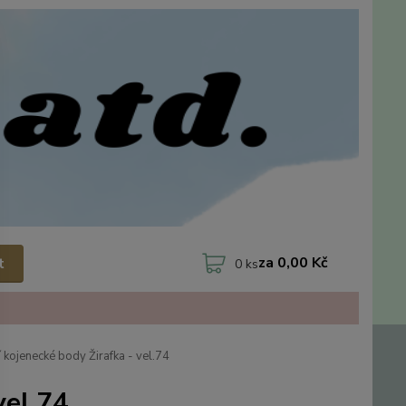
za
0,00 Kč
t
0
ks
í kojenecké body Žirafka - vel.74
vel.74