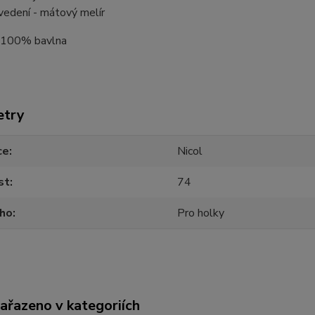
vedení - mátový melír
: 100% bavlna
etry
ce
Nicol
st
74
oho
Pro holky
zařazeno v kategoriích