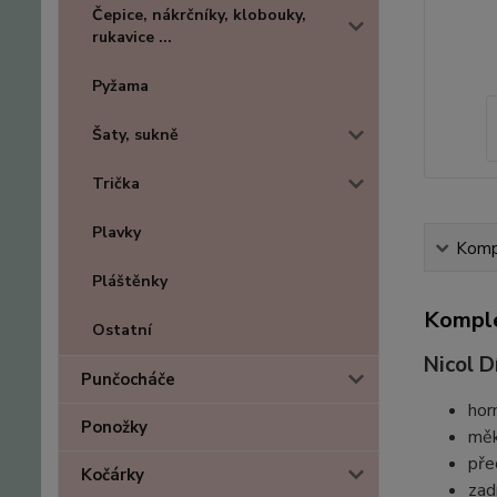
Čepice, nákrčníky, klobouky,
rukavice ...
Pyžama
Šaty, sukně
Trička
Plavky
Kompl
Pláštěnky
Komple
Ostatní
Nicol D
Punčocháče
hor
Ponožky
měk
pře
Kočárky
zad