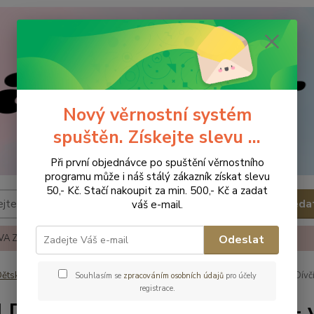
Nový věrnostní systém
spuštěn. Získejte slevu ...
Při první objednávce po spuštění věrnostního
programu může i náš stálý zákazník získat slevu
50,- Kč. Stačí nakoupit za min. 500,- Kč a zadat
Hleda
váš e-mail.
A ZBOŽÍ
REKLAMACE A VRÁCENÍ ZBOŹÍ
KONTAKTY
Odeslat
ětské a kojenecké oblečení
Body
Body - krátký rukáv
Nicol Dívč
Souhlasím se
zpracováním osobních údajů
pro účely
registrace.
l Dívčí kojenecké body Žirafka - 