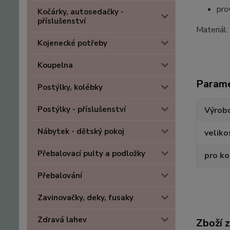
pro
Kočárky, autosedačky -
příslušenství
Materiál
Kojenecké potřeby
Koupelna
Param
Postýlky, kolébky
Postýlky - příslušenství
Výrob
Nábytek - dětský pokoj
veliko
Přebalovací pulty a podložky
pro k
Přebalování
Zavinovačky, deky, fusaky
Zdravá lahev
Zboží 