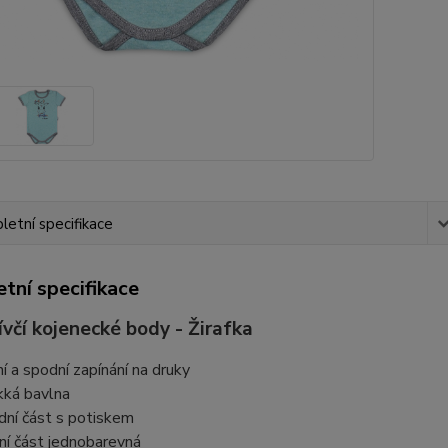
etní specifikace
tní specifikace
ívčí kojenecké body - Žirafka
ní a spodní zapínání na druky
ká bavlna
dní část s potiskem
ní část jednobarevná