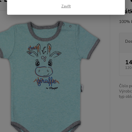
Zavřít
krát
100% b
Dos
14
120
Číslo p
Výrobc
typ obl