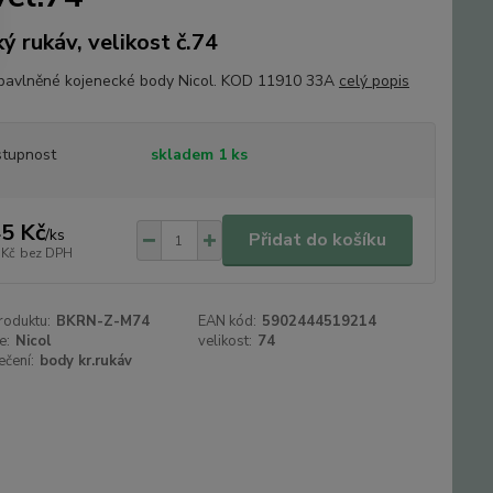
ký rukáv, velikost č.74
avlněné kojenecké body Nicol. KOD 11910 33A
celý popis
tupnost
skladem 1 ks
5 Kč
/
ks
Přidat do košíku
 Kč
bez DPH
roduktu:
BKRN-Z-M74
EAN kód:
5902444519214
e:
Nicol
velikost:
74
ečení:
body kr.rukáv