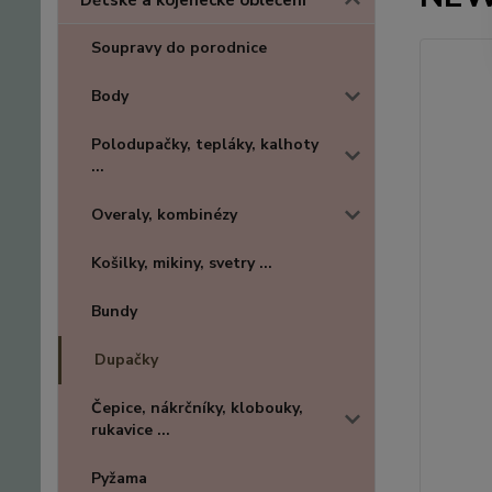
Dětské a kojenecké oblečení
Soupravy do porodnice
Body
Polodupačky, tepláky, kalhoty
...
Overaly, kombinézy
Košilky, mikiny, svetry ...
Bundy
Dupačky
Čepice, nákrčníky, klobouky,
rukavice ...
Pyžama