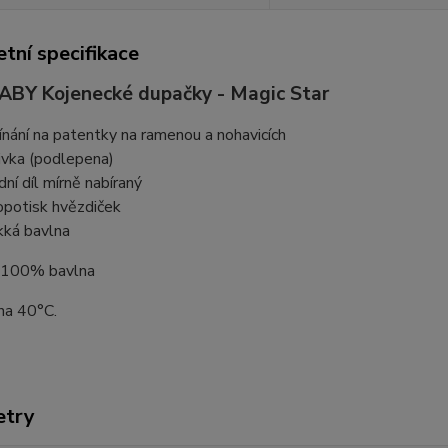
tní specifikace
BY Kojenecké dupačky - Magic Star
ínání na patentky na ramenou a nohavicích
ivka (podlepena)
dní díl mírně nabíraný
opotisk hvězdiček
ká bavlna
: 100% bavlna
na 40°C.
etry