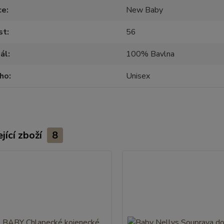
ce
New Baby
st
56
ál
100% Bavlna
oho
Unisex
jící zboží
8