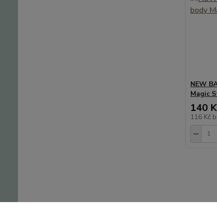
NEW BA
Magic St
140 K
116 Kč
b