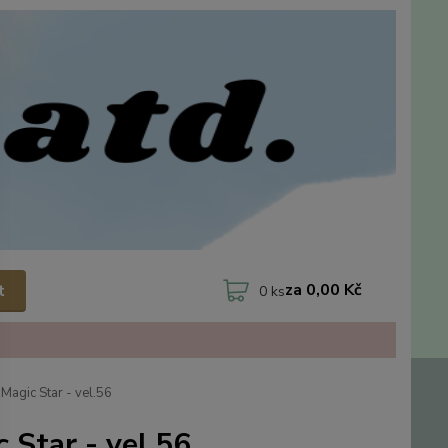
za
0,00 Kč
t
0
ks
agic Star - vel.56
Star - vel.56