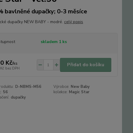
 bavlněné dupačky; 0-3 měsíce
ecké dupačky NEW BABY - modré.
celý popis
tupnost
skladem 1 ks
0 Kč
/
ks
Přidat do košíku
 Kč
bez DPH
roduktu:
D-NBMS-M56
Výrobce:
New Baby
:
56
kolekce:
Magic Star
ečení:
dupačky