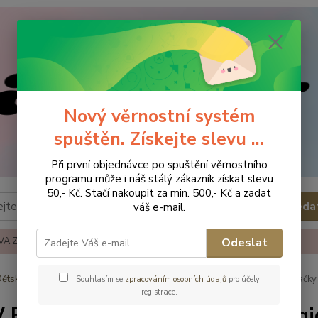
Nový věrnostní systém
spuštěn. Získejte slevu ...
Při první objednávce po spuštění věrnostního
programu může i náš stálý zákazník získat slevu
50,- Kč. Stačí nakoupit za min. 500,- Kč a zadat
Hleda
váš e-mail.
A ZBOŽÍ
REKLAMACE A VRÁCENÍ ZBOŹÍ
KONTAKTY
Odeslat
ětské a kojenecké oblečení
Dupačky
NEW BABY Kojenecké dupačky M
Souhlasím se
zpracováním osobních údajů
pro účely
registrace.
BABY Kojenecké dupačky Magic 