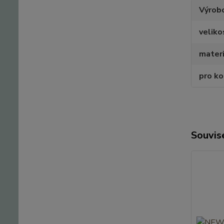
Výrob
veliko
materi
pro k
Souvise