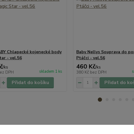
BY Chlapecké kojenecké body
Baby Nellys Souprava do po
ar - vel.56
Ptáčci - vel.56
č
460 Kč
/
ks
/
ks
skladem 1 ks
s
ez DPH
380 Kč
bez DPH
Přidat do košíku
Přidat do ko