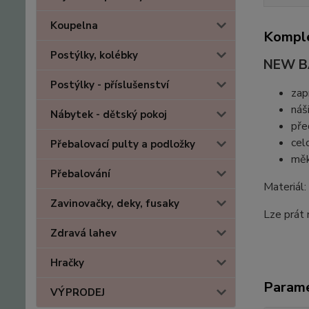
Koupelna
Komple
Postýlky, kolébky
NEW BA
Postýlky - příslušenství
zap
náš
Nábytek - dětský pokoj
pře
cel
Přebalovací pulty a podložky
měk
Přebalování
Materiál
Zavinovačky, deky, fusaky
Lze prát 
Zdravá lahev
Hračky
Param
VÝPRODEJ