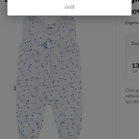
Zavřít
100%
Kojen
Dos
13
107
Číslo p
velikost
typ obl