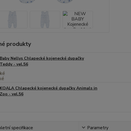
é produkty
Baby Nellys Chlapecké kojenecké dupačky
Teddy - vel.56
KOALA Chlapecké kojenecké dupačky Animals in
Zoo - vel.56
etní specifikace
Parametry