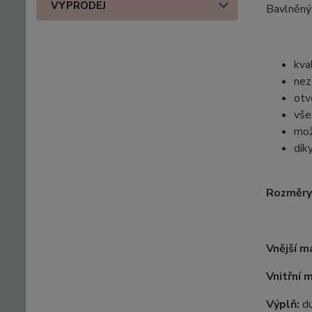
VÝPRODEJ
Bavlněný 
kva
nez
otv
vše
mož
dík
Rozměry
Vnější m
Vnitřní 
Výplň:
d