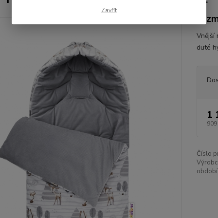
Zavřít
rozm
Vnější
duté h
Dos
1 
909
Číslo p
Výrobc
období