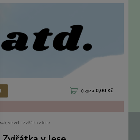
za
0,00 Kč
t
0
ks
ak, velvet - Zvířátka v lese
 Zvířátka v lese