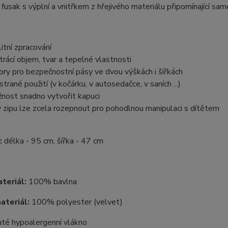
fusak s výplní a vnitřkem z hřejivého materiálu připomínající sam
litní zpracování
trácí objem, tvar a tepelné vlastnosti
ory pro bezpečnostní pásy ve dvou výškách i šířkách
strané použití (v kočárku, v autosedačce, v saních ...)
nost snadno vytvořit kapuci
y zipu lze zcela rozepnout pro pohodlnou manipulaci s dítětem
:
délka - 95 cm, šířka - 47 cm
ateriál:
100% bavlna
materiál:
100% polyester (velvet)
uté hypoalergenní vlákno