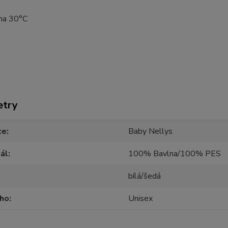
 na 30°C
etry
ce
Baby Nellys
ál
100% Bavlna/100% PES
bílá/šedá
oho
Unisex