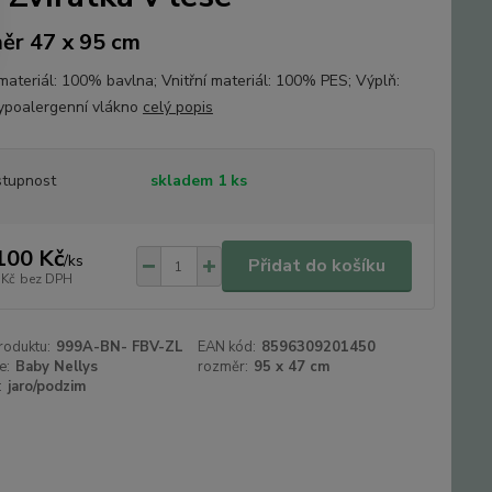
ěr 47 x 95 cm
 materiál: 100% bavlna; Vnitřní materiál: 100% PES; Výplň:
ypoalergenní vlákno
celý popis
tupnost
skladem 1 ks
100 Kč
/
ks
Přidat do košíku
 Kč
bez DPH
roduktu:
999A-BN- FBV-ZL
EAN kód:
8596309201450
e:
Baby Nellys
rozměr:
95 x 47 cm
:
jaro/podzim