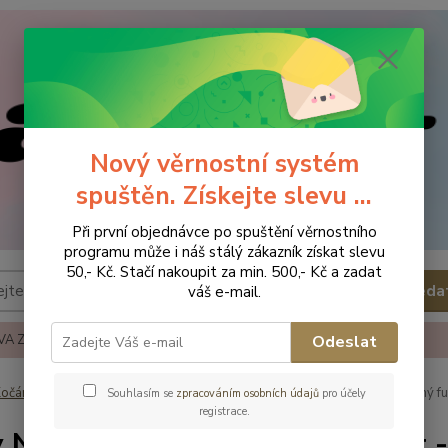
Nový věrnostní systém
spuštěn. Získejte slevu ...
Při první objednávce po spuštění věrnostního
programu může i náš stálý zákazník získat slevu
50,- Kč. Stačí nakoupit za min. 500,- Kč a zadat
Hleda
váš e-mail.
A ZBOŽÍ
REKLAMACE A VRÁCENÍ ZBOŹÍ
KONTAKTY
Odeslat
očárky, autosedačky - příslušenství
Fusaky
Baby Nellys Bavlněný fus
Souhlasím se
zpracováním osobních údajů
pro účely
registrace.
 Nellys Bavlněný fusak, velvet -