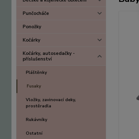
Dětské a kojenecké oblečení
Punčocháče
Ponožky
Kočárky
Kočárky, autosedačky -
příslušenství
Pláštěnky
Fusaky
Vložky, zavinovací deky,
prostěradla
Rukávníky
Ostatní