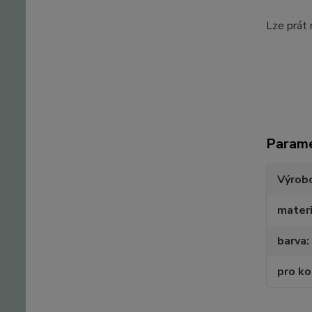
Lze prát
Param
Výrob
materi
barva
pro k