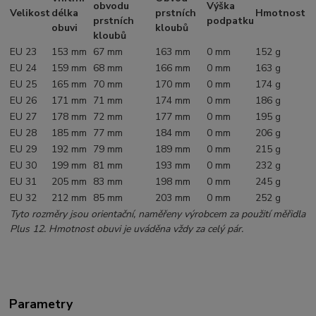
obvodu
Výška
Velikost
délka
prstních
Hmotnost
prstních
podpatku
obuvi
kloubů
kloubů
EU 23
153 mm
67 mm
163 mm
0 mm
152 g
EU 24
159 mm
68 mm
166 mm
0 mm
163 g
EU 25
165 mm
70 mm
170 mm
0 mm
174 g
EU 26
171 mm
71 mm
174 mm
0 mm
186 g
EU 27
178 mm
72 mm
177 mm
0 mm
195 g
EU 28
185 mm
77 mm
184 mm
0 mm
206 g
EU 29
192 mm
79 mm
189 mm
0 mm
215 g
EU 30
199 mm
81 mm
193 mm
0 mm
232 g
EU 31
205 mm
83 mm
198 mm
0 mm
245 g
EU 32
212 mm
85 mm
203 mm
0 mm
252 g
Tyto rozměry jsou orientační, naměřeny výrobcem za použití měřidla
Plus 12. Hmotnost obuvi je uváděna vždy za celý pár.
Parametry