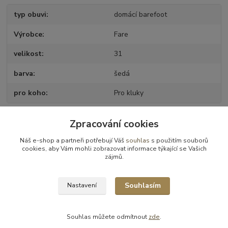
typ obuvi
domácí barefoot
Výrobce
Fare
velikost
31
barva
šedá
pro koho
Pro kluky
Zpracování cookies
Zboží zařazeno v kategoriích
Náš e-shop a partneři potřebují Váš
souhlas
s použitím souborů
cookies, aby Vám mohli zobrazovat informace týkající se Vašich
Obuv domácí
zájmů.
Obuv domácí - vel.31
Souhlasím
Nastavení
Souhlas můžete odmítnout
zde
.
Vytvořeno na
Eshop-rychle.cz