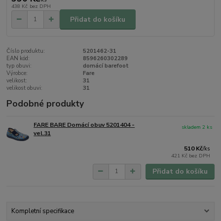
438 Kč
bez DPH
Přidat do košíku
Číslo produktu:
5201462-31
EAN kód:
8596260302289
typ obuvi:
domácí barefoot
Výrobce:
Fare
velikost:
31
velikost obuvi:
31
Podobné produkty
FARE BARE Domácí obuv 5201404 -
skladem 2 ks
vel.31
510 Kč
/
ks
421 Kč
bez DPH
Přidat do košíku
Kompletní specifikace