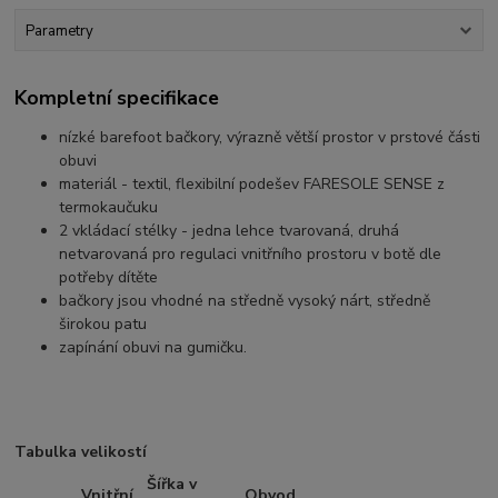
Parametry
Kompletní specifikace
nízké barefoot bačkory, výrazně větší prostor v prstové části
obuvi
materiál - textil, flexibilní podešev FARESOLE SENSE z
termokaučuku
2 vkládací stélky - jedna lehce tvarovaná, druhá
netvarovaná pro regulaci vnitřního prostoru v botě dle
potřeby dítěte
bačkory jsou vhodné na středně vysoký nárt, středně
širokou patu
zapínání obuvi na gumičku.
Tabulka velikostí
Šířka v
Vnitřní
Obvod