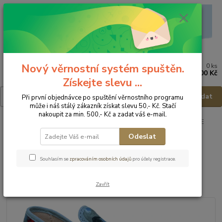
Nový věrnostní systém spuštěn.
0
ks
Menu
za
0,00 Kč
Získejte slevu ...
Hledat
Při první objednávce po spuštění věrnostního programu
může i náš stálý zákazník získat slevu 50,- Kč. Stačí
nakoupit za min. 500,- Kč a zadat váš e-mail.
Úvod
Dětská obuv
Obuv domácí
Obuv domácí - vel.31
FARE
BARE Domácí obuv 5201462 - vel.31
Odeslat
FARE BARE Domácí obuv
Souhlasím se
zpracováním osobních údajů
pro účely registrace.
5201462 - vel.31
Zavřít
Novinka