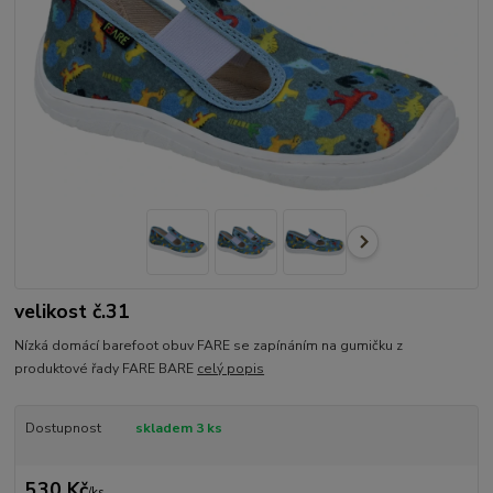
velikost č.31
Nízká domácí barefoot obuv FARE se zapínáním na gumičku z
produktové řady FARE BARE
celý popis
Dostupnost
skladem 3 ks
530 Kč
/
ks