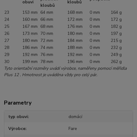
obuvi
kloubů
kloubů
23
153 mm
64 mm
168 mm
0 mm
164 g
24
160 mm
66 mm
172 mm
0 mm
172 g
25
167 mm
68 mm
176 mm
0 mm
182 g
26
173 mm
70 mm
180 mm
0 mm
197 g
27
180 mm
72 mm
184 mm
0 mm
215 g
28
186 mm
74 mm
188 mm
0 mm
232 g
29
192 mm
76 mm
192 mm
0 mm
249 g
30
199 mm
78 mm
196 mm
0 mm
262 g
Tyto orientační rozměry uvádí výrobce, naměřeny pomocí měřidla
Plus 12 . Hmotnost je uváděna vždy pro celý pár.
Parametry
typ obuvi
domácí
Výrobce
Fare