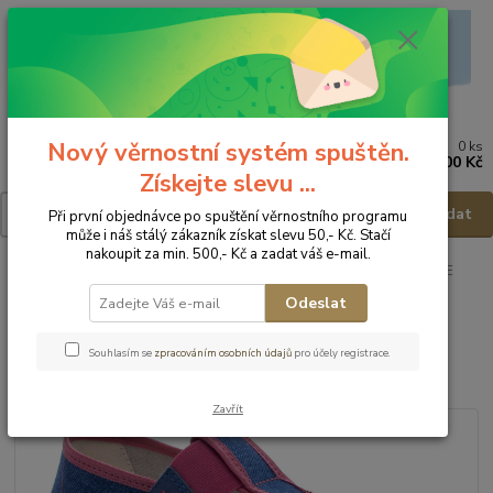
Nový věrnostní systém spuštěn.
0
ks
Menu
za
0,00 Kč
Získejte slevu ...
Hledat
Při první objednávce po spuštění věrnostního programu
může i náš stálý zákazník získat slevu 50,- Kč. Stačí
nakoupit za min. 500,- Kč a zadat váš e-mail.
Úvod
Dětská obuv
Obuv domácí
Obuv domácí - vel.24
FARE
MID-WIDE Domácí obuv 7001452 - vel.24
Odeslat
FARE MID-WIDE Domácí obuv
Souhlasím se
zpracováním osobních údajů
pro účely registrace.
7001452 - vel.24
Zavřít