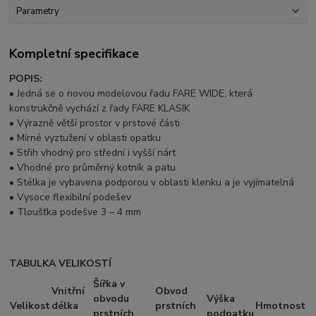
Parametry
Kompletní specifikace
POPIS:
• Jedná se o novou modelovou řadu FARE WIDE, která
konstrukčně vychází z řady FARE KLASIK
• Výrazně větší prostor v prstové části
• Mírné vyztužení v oblasti opatku
• Střih vhodný pro střední i vyšší nárt
• Vhodné pro průměrný kotník a patu
• Stélka je vybavena podporou v oblasti klenku a je vyjímatelná
• Vysoce flexibilní podešev
• Tloušťka podešve 3 – 4 mm
TABULKA VELIKOSTÍ
Šířka v
Vnitřní
Obvod
obvodu
Výška
Velikost
délka
prstních
Hmotnost
prstních
podpatku