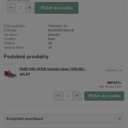
380 Kč
bez DPH
Přidat do košíku
Číslo produktu:
7001452-24
EAN kód:
8596260290418
typ obuvi:
domácí
Výrobce:
Fare
velikost:
24
velikost obuvi:
24
Podobné produkty
FARE MID-WIDE Domácí obuv 7001451 -
skladem 1 ks
vel.24
460 Kč
/
ks
380 Kč
bez DPH
Přidat do košíku
Kompletní specifikace