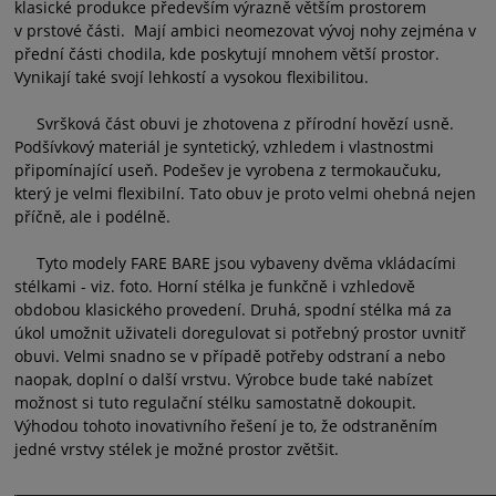
klasické produkce především výrazně větším prostorem
v prstové části. Mají ambici neomezovat vývoj nohy zejména v
přední části chodila, kde poskytují mnohem větší prostor.
Vynikají také svojí lehkostí a vysokou flexibilitou.
Svršková část obuvi je zhotovena z přírodní hovězí usně.
Podšívkový materiál je syntetický, vzhledem i vlastnostmi
připomínající useň. Podešev je vyrobena z termokaučuku,
který je velmi flexibilní. Tato obuv je proto velmi ohebná nejen
příčně, ale i podélně.
Tyto modely FARE BARE jsou vybaveny dvěma vkládacími
stélkami - viz. foto. Horní stélka je funkčně i vzhledově
obdobou klasického provedení. Druhá, spodní stélka má za
úkol umožnit uživateli doregulovat si potřebný prostor uvnitř
obuvi. Velmi snadno se v případě potřeby odstraní a nebo
naopak, doplní o další vrstvu. Výrobce bude také nabízet
možnost si tuto regulační stélku samostatně dokoupit.
Výhodou tohoto inovativního řešení je to, že odstraněním
jedné vrstvy stélek je možné prostor zvětšit.