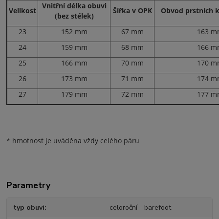
Vnitřní délka obuvi
Velikost
Šířka v OPK
Obvod prstních 
(bez stélek)
23
152 mm
67 mm
163 
24
159 mm
68 mm
166 
25
166 mm
70 mm
170 
26
173 mm
71 mm
174 
27
179 mm
72 mm
177 
* hmotnost je uváděna vždy celého páru
Parametry
typ obuvi
celoroční - barefoot