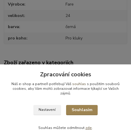
Výrobce
Fare
velikost
24
barva
černá
pro koho
Pro kluky
Zboží zařazeno v kategoriích
VÝPRODEJ
Zpracování cookies
Obuv celoroční
Náš e-shop a partneři potřebují Váš
souhlas
s použitím souborů
cookies, aby Vám mohli zobrazovat informace týkající se Vašich
Celoroční obuv - výprodej
zájmů.
Obuv celoroční - vel.25
Souhlasím
Nastavení
Souhlas můžete odmítnout
zde
.