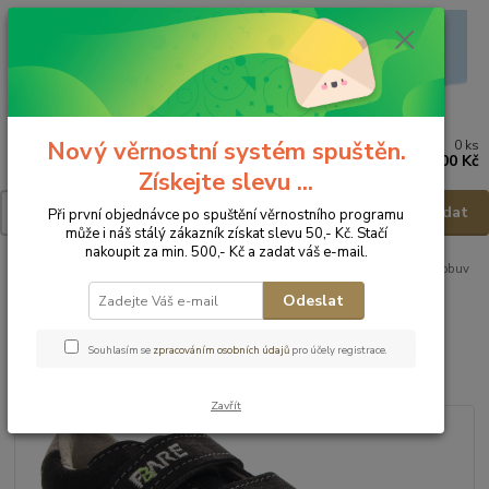
Nový věrnostní systém spuštěn.
0
ks
Menu
za
0,00 Kč
Získejte slevu ...
Hledat
Při první objednávce po spuštění věrnostního programu
může i náš stálý zákazník získat slevu 50,- Kč. Stačí
nakoupit za min. 500,- Kč a zadat váš e-mail.
Úvod
VÝPRODEJ
Celoroční obuv - výprodej
FARE BARE Dětská obuv
A5114211 - vel.25
Odeslat
FARE BARE Dětská obuv
Souhlasím se
zpracováním osobních údajů
pro účely registrace.
A5114211 - vel.25
Zavřít