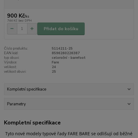
900 Kč
/
ks
744 Kč
bez DPH
Přidat do košíku
Číslo produktu:
5114211-25
EAN kód:
8596260226387
typ obuvi:
celoroční - barefoot
Výrobce:
Fare
velikost:
24
velikost obuvi:
25
Kompletní specifikace
Parametry
Kompletní specifikace
Tyto nové modely typové řady FARE BARE se odlišují od běžné