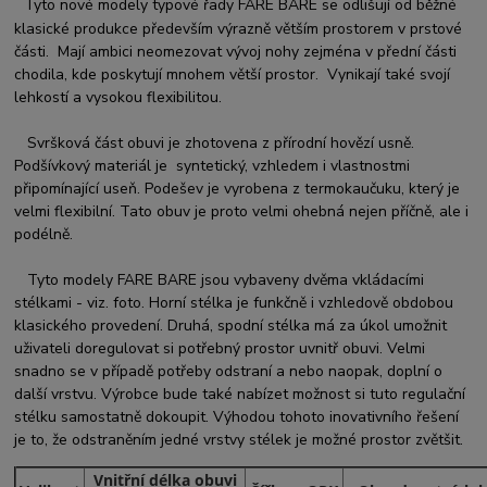
Tyto nové modely typové řady FARE BARE se odlišují od běžné
klasické produkce především výrazně větším prostorem v prstové
části. Mají ambici neomezovat vývoj nohy zejména v přední části
chodila, kde poskytují mnohem větší prostor. Vynikají také svojí
lehkostí a vysokou flexibilitou.
Svršková část obuvi je zhotovena z přírodní hovězí usně.
Podšívkový materiál je syntetický, vzhledem i vlastnostmi
připomínající useň. Podešev je vyrobena z termokaučuku, který je
velmi flexibilní. Tato obuv je proto velmi ohebná nejen příčně, ale i
podélně.
Tyto modely FARE BARE jsou vybaveny dvěma vkládacími
stélkami - viz. foto. Horní stélka je funkčně i vzhledově obdobou
klasického provedení. Druhá, spodní stélka má za úkol umožnit
uživateli doregulovat si potřebný prostor uvnitř obuvi. Velmi
snadno se v případě potřeby odstraní a nebo naopak, doplní o
další vrstvu. Výrobce bude také nabízet možnost si tuto regulační
stélku samostatně dokoupit. Výhodou tohoto inovativního řešení
je to, že odstraněním jedné vrstvy stélek je možné prostor zvětšit.
Vnitřní délka obuvi