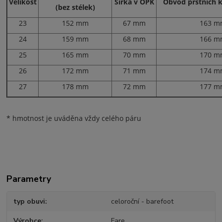
Velikost
Šířka v OPK
Obvod prstních 
(bez stélek)
23
152 mm
67 mm
163 
24
159 mm
68 mm
166 
25
165 mm
70 mm
170 
26
172 mm
71 mm
174 
27
178 mm
72 mm
177 
* hmotnost je uváděna vždy celého páru
Parametry
typ obuvi
celoroční - barefoot
Výrobce
Fare