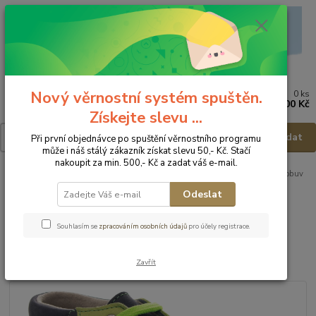
Nový věrnostní systém spuštěn.
0
ks
Menu
za
0,00 Kč
Získejte slevu ...
Hledat
Při první objednávce po spuštění věrnostního programu
může i náš stálý zákazník získat slevu 50,- Kč. Stačí
nakoupit za min. 500,- Kč a zadat váš e-mail.
Úvod
VÝPRODEJ
Celoroční obuv - výprodej
FARE BARE Dětská obuv
5112203 - vel.25
Odeslat
FARE BARE Dětská obuv
Souhlasím se
zpracováním osobních údajů
pro účely registrace.
5112203 - vel.25
Zavřít
Akce