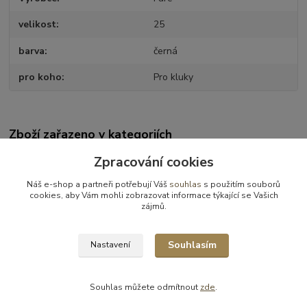
velikost
25
barva
černá
pro koho
Pro kluky
Zboží zařazeno v kategoriích
VÝPRODEJ
Zpracování cookies
Obuv celoroční
Náš e-shop a partneři potřebují Váš
souhlas
s použitím souborů
cookies, aby Vám mohli zobrazovat informace týkající se Vašich
Celoroční obuv - výprodej
zájmů.
Obuv celoroční - vel.25
Souhlasím
Nastavení
Souhlas můžete odmítnout
zde
.
Vytvořeno na
Eshop-rychle.cz