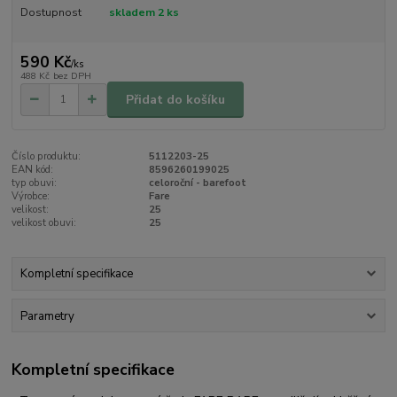
Dostupnost
skladem 2 ks
590 Kč
/
ks
488 Kč
bez DPH
Přidat do košíku
Číslo produktu:
5112203-25
EAN kód:
8596260199025
typ obuvi:
celoroční - barefoot
Výrobce:
Fare
velikost:
25
velikost obuvi:
25
Kompletní specifikace
Parametry
Kompletní specifikace