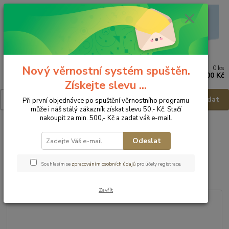
Nový věrnostní systém spuštěn.
0
ks
Menu
za
0,00 Kč
Získejte slevu ...
Hledat
Při první objednávce po spuštění věrnostního programu
může i náš stálý zákazník získat slevu 50,- Kč. Stačí
nakoupit za min. 500,- Kč a zadat váš e-mail.
Úvod
Koupelna
Dětské vaničky
TEGA BABY Vanička Pejsek a
Kočička - 102cm
Odeslat
TEGA BABY Vanička Pejsek a
Souhlasím se
zpracováním osobních údajů
pro účely registrace.
Kočička - 102cm
Zavřít