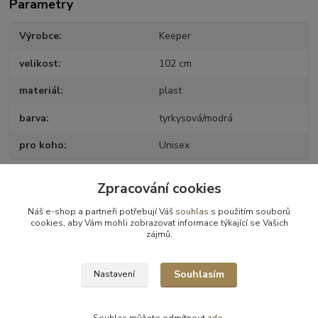
Parametry
Výrobce
Keeper
velikost
102 cm
materiál
plast
barva
tyrkysová/modrá
pro koho
Unisex
Zpracování cookies
Zboží zařazeno v kategoriích
Náš e-shop a partneři potřebují Váš
souhlas
s použitím souborů
cookies, aby Vám mohli zobrazovat informace týkající se Vašich
Koupelna
zájmů.
Dětské vaničky
Souhlasím
Nastavení