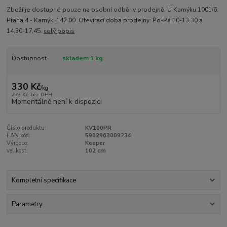
Zboží je dostupné pouze na osobní odběr v prodejně: U Kamýku 1001/6,
Praha 4 - Kamýk, 142 00. Otevírací doba prodejny: Po-Pá 10-13,30 a
14,30-17,45.
celý popis
Dostupnost
skladem 1 kg
330 Kč
/
kg
273 Kč
bez DPH
Momentálně není k dispozici
Číslo produktu:
KV100PR
EAN kód:
5902963009234
Výrobce:
Keeper
velikost:
102 cm
Kompletní specifikace
Parametry